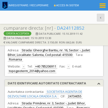
|
INREGISTRARE / RECUPERARE
ACCES IN SISTEM
RO
EN
cumparare directa: [nr] -
DA24112852
DATA PUBLICARE: 15.10.2019 11:42
OFERTA ACCEPTATA
DATE IDENTIFICARE OFERTANT
DATA FINALIZARE: 15.10.2019 13:30
VALOARE CUMPARARE DIRECTA: 3.150,00 RON (662,66 EUR)
Ofertant:
S.C. TOPOGEOTERM S.R.L.
CIF:
28510492
Adresa:
Strada: Gheorghe Baritiu, nr. 16, Sector: -, Judet:
Bihor, Localitate: Salonta, Cod postal: 415500
Tara:
Romania
Website:
-
Tel:
+40 785206911
Fax:
-
E-mail:
topogeoterm_2014@yahoo.com
DATE IDENTIFICARE AUTORITATE CONTRACTANTA
Autoritatea contractanta:
SOCIETATEA AGENTIA DE
DEZVOLTARE LOCALA ORADEA S.A.
CIF:
24734055
Adresa:
Strada: Primăriei, nr. 3, Sector: -, Judet: Bihor,
Localitate: Oradea, Cod postal: 410209
Tara:
Romania