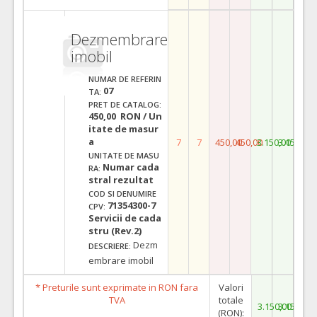
Dezmembrare
imobil
NUMAR DE REFERIN
07
TA:
PRET DE CATALOG:
450,00 RON / Un
itate de masur
a
7
7
450,00
450,00
3.150,00
3.150,00
UNITATE DE MASU
Numar cada
RA:
stral rezultat
COD SI DENUMIRE
71354300-7
CPV:
Servicii de cada
stru (Rev.2)
Dezm
DESCRIERE:
embrare imobil
* Preturile sunt exprimate in RON fara
Valori
TVA
totale
3.150,00
3.150,00
(RON):