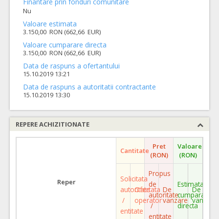
Finantare prin fonduri comunitare
Nu
Valoare estimata
3.150,00 RON (662,66 EUR)
Valoare cumparare directa
3.150,00 RON (662,66 EUR)
Data de raspuns a ofertantului
15.10.2019 13:21
Data de raspuns a autoritatii contractante
15.10.2019 13:30
REPERE ACHIZITIONATE
Pret
Valoare
Cantitate
(RON)
(RON)
Propus
Solicitata
Reper
de
Estimata
autoritate
Ofertata
De
De
autoritate
cumparare
/
operator
vanzare
vanzare
/
directa
entitate
entitate