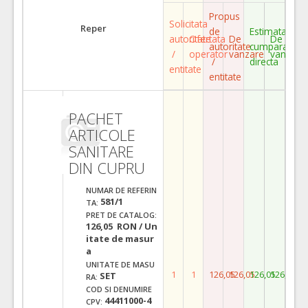
Propus
Solicitata
Reper
de
Estimata
autoritate
Ofertata
De
De
autoritate
cumparare
/
operator
vanzare
vanzare
/
directa
entitate
entitate
PACHET
ARTICOLE
SANITARE
DIN CUPRU
NUMAR DE REFERIN
581/1
TA:
PRET DE CATALOG:
126,05 RON / Un
itate de masur
a
UNITATE DE MASU
1
1
126,05
126,05
126,05
126,05
SET
RA:
COD SI DENUMIRE
44411000-4
CPV: