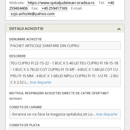
Website:
https://www.spitaljudetean-oradea.ro
Tel:
+40
259434406
Fax:
+40 259417169
E-mail:
scjo.achizitii@yahoo.com
DETALII ACHIZITIE
DENUMIRE ACHIZITIE
PACHET ARTICOLE SANITARE DIN CUPRU
DESCRIERE
TEU CUPRU FI 22-15-22 - 1 BUC X 5.46 LEI TEU CUPRU FI 18-15-18
- 1 BUC X 3.78 LEI COT CUPRU FI 15 MF - 4 BUC X 1.68 LEI COT CU
PRU FI 15 MM - 4 BUC X 1.68 LEI NIPLU CUPRU FI 15 -1/2 FE - 2 BU
C X 2.52 L
...
mai departe
MOTIVUL RESPINGERII ACHIZITIEI DIRECTE DE CATRE OFERTANT:
termen
CONDITII DE LIVRARE:
- livrarea se va face la magazia spitalului,str.Lo
...
mai departe
CONDITII DE PLATA: