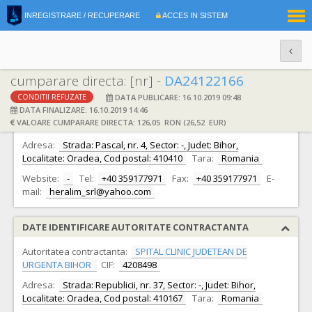
|
INREGISTRARE / RECUPERARE
ACCES IN SISTEM
RO
EN
cumparare directa: [nr] -
DA24122166
DATA PUBLICARE: 16.10.2019 09:48
CONDITII REFUZATE
DATE IDENTIFICARE OFERTANT
DATA FINALIZARE: 16.10.2019 14:46
VALOARE CUMPARARE DIRECTA: 126,05 RON (26,52 EUR)
Ofertant:
S.C. HERALIM S.R.L.
CIF:
21719948
Adresa:
Strada: Pascal, nr. 4, Sector: -, Judet: Bihor,
Localitate: Oradea, Cod postal: 410410
Tara:
Romania
Website:
-
Tel:
+40 359177971
Fax:
+40 359177971
E-
mail:
heralim_srl@yahoo.com
DATE IDENTIFICARE AUTORITATE CONTRACTANTA
Autoritatea contractanta:
SPITAL CLINIC JUDETEAN DE
URGENTA BIHOR
CIF:
4208498
Adresa:
Strada: Republicii, nr. 37, Sector: -, Judet: Bihor,
Localitate: Oradea, Cod postal: 410167
Tara:
Romania