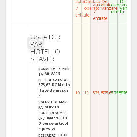
autoritate
Ofertata
De
De
autoritate
cumparare
/
operator
vanzare
vanzare
/
directa
entitate
entitate
USCATOR
PAR
HOTELLO
SHAVER
NUMAR DE REFERIN
3018006
TA:
PRET DE CATALOG:
575,63 RON / Un
itate de masur
10
10
575,63
575,63
5.756,30
5.756,30
a
UNITATE DE MASU
bucata
RA:
COD SI DENUMIRE
44423000-1
CPV:
Diverse articol
e (Rev.2)
10 301
DESCRIERE: