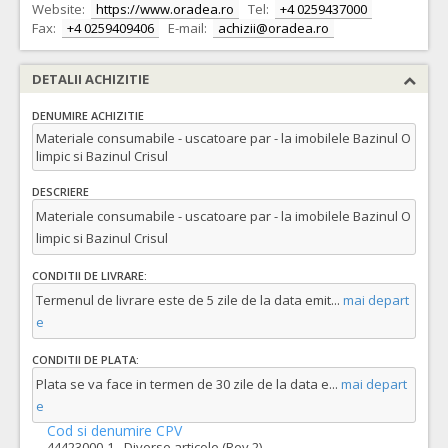
Website:
https://www.oradea.ro
Tel:
+4 0259437000
Fax:
+4 0259409406
E-mail:
achizii@oradea.ro
DETALII ACHIZITIE
DENUMIRE ACHIZITIE
Materiale consumabile - uscatoare par - la imobilele Bazinul O
limpic si Bazinul Crisul
DESCRIERE
Materiale consumabile - uscatoare par - la imobilele Bazinul O
limpic si Bazinul Crisul
CONDITII DE LIVRARE:
Termenul de livrare este de 5 zile de la data emit
...
mai depart
e
CONDITII DE PLATA:
Plata se va face in termen de 30 zile de la data e
...
mai depart
e
Cod si denumire CPV
44423000-1 - Diverse articole (Rev.2)