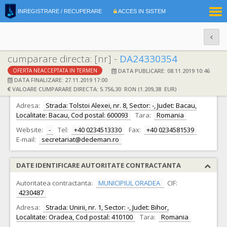
|
INREGISTRARE / RECUPERARE
ACCES IN SISTEM
RO
EN
cumparare directa: [nr] -
DA24330354
DATA PUBLICARE: 08.11.2019 10:46
OFERTA NEACCEPTATA IN TERMEN
DATE IDENTIFICARE OFERTANT
DATA FINALIZARE: 27.11.2019 17:00
VALOARE CUMPARARE DIRECTA: 5.756,30 RON (1.209,38 EUR)
Ofertant:
S.C. DEDEMAN S.R.L. S.R.L.
CIF:
2816464
Adresa:
Strada: Tolstoi Alexei, nr. 8, Sector: -, Judet: Bacau,
Localitate: Bacau, Cod postal: 600093
Tara:
Romania
Website:
-
Tel:
+40 0234513330
Fax:
+40 0234581539
E-mail:
secretariat@dedeman.ro
DATE IDENTIFICARE AUTORITATE CONTRACTANTA
Autoritatea contractanta:
MUNICIPIUL ORADEA
CIF:
4230487
Adresa:
Strada: Unirii, nr. 1, Sector: -, Judet: Bihor,
Localitate: Oradea, Cod postal: 410100
Tara:
Romania