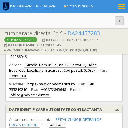
|
INREGISTRARE / RECUPERARE
ACCES IN SISTEM
RO
EN
cumparare directa: [nr] -
DA24457283
DATA PUBLICARE: 21.11.2019 15:12
OFERTA ACCEPTATA
DATE IDENTIFICARE OFERTANT
DATA FINALIZARE: 21.11.2019 15:45
VALOARE CUMPARARE DIRECTA: 2.880,00 RON (602,81 EUR)
Ofertant:
S.C. NOVOMED INTERNATIONAL SRL S.R.L.
CIF:
31266046
Adresa:
Strada: Ramuri Tei, nr. 12, Sector: 2, Judet:
Bucuresti, Localitate: Bucuresti, Cod postal: 020354
Tara:
Romania
Website:
https://www.novomedint.ro
Tel:
+40
735219216
Fax:
+40 372895648
E-mail:
office@novomedint.ro
DATE IDENTIFICARE AUTORITATE CONTRACTANTA
Autoritatea contractanta:
SPITAL CLINIC JUDETEAN DE
URGENTA BIHOR
CIF:
4208498