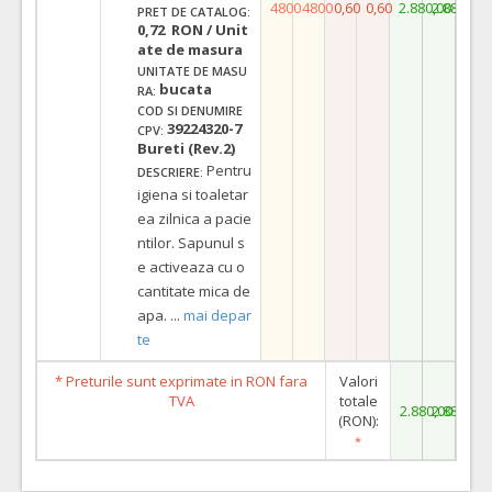
4800
4800
0,60
0,60
2.880,00
2.880,00
PRET DE CATALOG:
0,72 RON / Unit
ate de masura
UNITATE DE MASU
bucata
RA:
COD SI DENUMIRE
39224320-7
CPV:
Bureti (Rev.2)
Pentru
DESCRIERE:
igiena si toaletar
ea zilnica a pacie
ntilor. Sapunul s
e activeaza cu o
cantitate mica de
apa.
...
mai depar
te
* Preturile sunt exprimate in RON fara
Valori
TVA
totale
2.880,00
2.880,00
(RON):
*