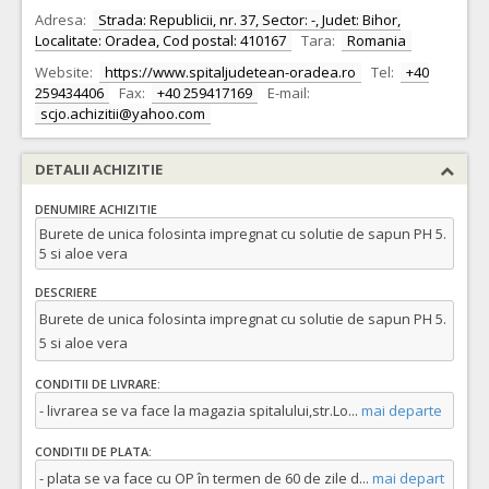
Adresa:
Strada: Republicii, nr. 37, Sector: -, Judet: Bihor,
Localitate: Oradea, Cod postal: 410167
Tara:
Romania
Website:
https://www.spitaljudetean-oradea.ro
Tel:
+40
259434406
Fax:
+40 259417169
E-mail:
scjo.achizitii@yahoo.com
DETALII ACHIZITIE
DENUMIRE ACHIZITIE
Burete de unica folosinta impregnat cu solutie de sapun PH 5.
5 si aloe vera
DESCRIERE
Burete de unica folosinta impregnat cu solutie de sapun PH 5.
5 si aloe vera
CONDITII DE LIVRARE:
- livrarea se va face la magazia spitalului,str.Lo
...
mai departe
CONDITII DE PLATA:
- plata se va face cu OP în termen de 60 de zile d
...
mai depart