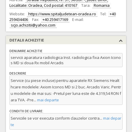
Localitate: Oradea, Cod postal: 410167
Tara:
Romania
Website:
https://www.spitaljudetean-oradea.ro
Tel:
+40
259434406
Fax:
+40 259417169
E-mail:
scjo.achizitii@yahoo.com
DETALII ACHIZITIE
DENUMIRE ACHIZITIE
servicii aparatura radiologica Inst. radiologica fixa Axion Icono
s MD si doua Rx mobil Arcadis
DESCRIERE
Service (cu piese incluse) pentru aparatele RX Siemens Healt
hcare modelele: Axiom Iconos MD si 2 buc. Arcadis Varic. Pentr
u modelele de mai sus: -Pretul per luna este de 4.319,54 RON f
ara TVA. -Pre
...
mai departe
CONDITII DE LIVRARE:
Serviciile se vor executa conform clauzelor contra
...
mai depar
te