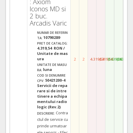
: Axiom
Iconos MD si
2 buc.
Arcadis Varic
NUMAR DE REFERIN
10790289
TA:
PRET DE CATALOG:
4.319,54 RON /
Unitate de mas
ura
2
2
4.319,54
4.319,54
8.639,08
8.639,08
UNITATE DE MASU
luna
RA:
COD SI DENUMIRE
50421200-4
CPV:
Servicii de repa
rare si de intre
tinere a echipa
mentului radio
logic (Rev.2)
Contra
DESCRIERE:
ctul de service cu
prinde urmatoar
ele servicii: - Efec