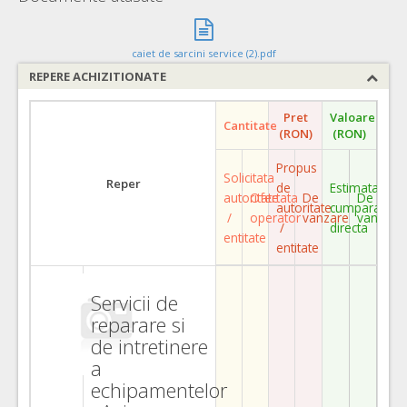
caiet de sarcini service (2).pdf
REPERE ACHIZITIONATE
Pret
Valoare
Cantitate
(RON)
(RON)
Propus
Solicitata
Reper
de
Estimata
autoritate
Ofertata
De
De
autoritate
cumparare
/
operator
vanzare
vanzare
/
directa
entitate
entitate
Servicii de
reparare si
de intretinere
a
echipamentelor