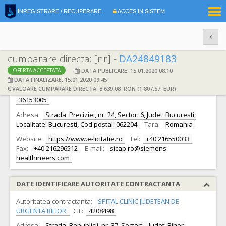
|
INREGISTRARE / RECUPERARE
ACCES IN SISTEM
RO
EN
cumparare directa: [nr] -
DA24849183
DATA PUBLICARE: 15.01.2020 08:10
OFERTA ACCEPTATA
DATE IDENTIFICARE OFERTANT
DATA FINALIZARE: 15.01.2020 09:45
VALOARE CUMPARARE DIRECTA: 8.639,08 RON (1.807,57 EUR)
Ofertant:
S.C. SIEMENS HEALTHCARE SRL S.R.L.
CIF:
36153005
Adresa:
Strada: Preciziei, nr. 24, Sector: 6, Judet: Bucuresti,
Localitate: Bucuresti, Cod postal: 062204
Tara:
Romania
Website:
https://www.e-licitatie.ro
Tel:
+40 216550033
Fax:
+40 216296512
E-mail:
sicap.ro@siemens-
healthineers.com
DATE IDENTIFICARE AUTORITATE CONTRACTANTA
Autoritatea contractanta:
SPITAL CLINIC JUDETEAN DE
URGENTA BIHOR
CIF:
4208498
Adresa:
Strada: Republicii, nr. 37, Sector: -, Judet: Bihor,