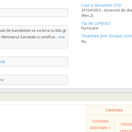
Cod si denumire CPV
33124130-5 - Accesorii de di
(Rev.2)
Tip de contract
Furnizare
tii de bandelete se va livra cu titlu gr
Finantare prin fonduri com
Ministerul Sanatatii si certifica
...
mai
Nu
rte
te
Cantitate
Solicitata
Ofert
autoritate /
opera