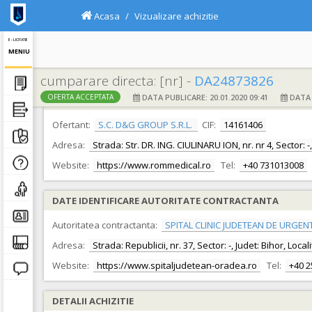
Acasa
Vizualizare achizitie
E - LICITATIE
MENIU
cumparare directa: [nr] -
DA24873826
DATA PUBLICARE: 20.01.2020 09:41
DATA F
OFERTA ACCEPTATA
DATE IDENTIFICARE OFERTANT
Ofertant:
S.C. D&G GROUP S.R.L.
CIF:
14161406
Adresa:
Strada: Str. DR. ING. CIULINARU ION, nr. nr 4, Sector: -
Website:
https://www.rommedical.ro
Tel:
+40 731013008
DATE IDENTIFICARE AUTORITATE CONTRACTANTA
Autoritatea contractanta:
SPITAL CLINIC JUDETEAN DE URGEN
Adresa:
Strada: Republicii, nr. 37, Sector: -, Judet: Bihor, Loc
Website:
https://www.spitaljudetean-oradea.ro
Tel:
+40 
DETALII ACHIZITIE