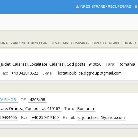
INREGISTRARE / RECUPERARE
INALIZARE: 20.01.2020 11:46
VALOARE CUMPARARE DIRECTA: 49.400,00 RON (10
, Judet: Calarasi, Localitate: Calarasi, Cod postal: 910050
Tara:
Romania
Fax:
+40 342810522
E-mail:
licitatiipublice.dggroup@gmail.com
TA BIHOR
CIF:
4208498
alitate: Oradea, Cod postal: 410167
Tara:
Romania
259434406
Fax:
+40 259417169
E-mail:
scjo.achizitii@yahoo.com