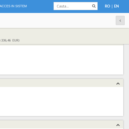
|
ACCES IN SISTEM
RO
EN
.336,46 EUR)