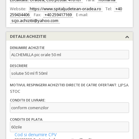
Website:
https://www.spitaljudetean-oradea.ro
Tel:
+40
259434406
Fax:
+40 259417169
E-mail:
scjo.achizitii@yahoo.com
DETALII ACHIZITIE
DENUMIRE ACHIZITIE
ALCHEMILLA pic orale 50 ml
DESCRIERE
solutie 50 ml fl 50ml
LIPSA
MOTIVUL RESPINGERII ACHIZITIEI DIRECTE DE CATRE OFERTANT:
STOC
CONDITII DE LIVRARE:
conform comenzilor
CONDITII DE PLATA:
60zile
Cod si denumire CPV