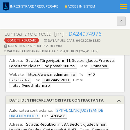
|
INREGISTRARE / RECUPERARE
ACCES IN SISTEM
RO
EN
cumparare directa: [nr] -
DA24974976
DATA PUBLICARE: 04.02.2020 13:50
CONDITII REFUZATE
DATE IDENTIFICARE OFERTANT
DATA FINALIZARE: 04.02.2020 14:00
VALOARE CUMPARARE DIRECTA: 1.254,00 RON (262,41 EUR)
Ofertant:
S.C. MEDIMFARM S.A.
CIF:
1359259
Adresa:
Strada: Târgoviştei, nr. 11, Sector: -, Judet: Prahova,
Localitate: Ploiesti, Cod postal: 100299
Tara:
Romania
Website:
https://www.medimfarm.ro
Tel:
+40
0737327027
Fax:
+40 244512013
E-mail:
licitatii@medimfarm.ro
DATE IDENTIFICARE AUTORITATE CONTRACTANTA
Autoritatea contractanta:
SPITAL CLINIC JUDETEAN DE
URGENTA BIHOR
CIF:
4208498
Adresa:
Strada: Republicii, nr. 37, Sector: -, Judet: Bihor,
Localitate: Oradea, Cod postal: 410167
Tara:
Romania