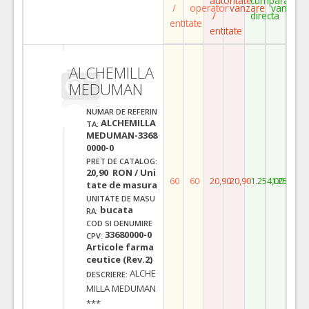
autoritate
cumparare
/
operator
vanzare
vanzare
/
directa
entitate
entitate
ALCHEMILLA
MEDUMAN
NUMAR DE REFERIN
ALCHEMILLA
TA:
MEDUMAN-3368
0000-0
PRET DE CATALOG:
20,90 RON / Uni
60
60
20,90
20,90
1.254,00
1.254,00
tate de masura
UNITATE DE MASU
bucata
RA:
COD SI DENUMIRE
33680000-0
CPV:
Articole farma
ceutice (Rev.2)
ALCHE
DESCRIERE:
MILLA MEDUMAN
***