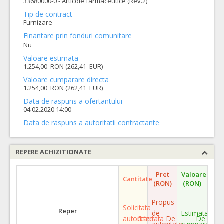
33680000-0 - Articole farmaceutice (Rev.2)
Tip de contract
Furnizare
Finantare prin fonduri comunitare
Nu
Valoare estimata
1.254,00 RON (262,41 EUR)
Valoare cumparare directa
1.254,00 RON (262,41 EUR)
Data de raspuns a ofertantului
04.02.2020 14:00
Data de raspuns a autoritatii contractante
REPERE ACHIZITIONATE
Pret
Valoare
Cantitate
(RON)
(RON)
Propus
Solicitata
Reper
de
Estimata
autoritate
Ofertata
De
De