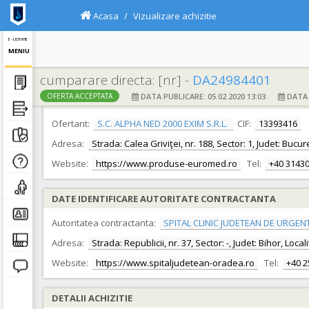
Acasa
Vizualizare achizitie
E - LICITATIE
MENIU
cumparare directa: [nr] -
DA24984401
DATA PUBLICARE: 05.02.2020 13:03
DATA F
OFERTA ACCEPTATA
DATE IDENTIFICARE OFERTANT
Ofertant:
S.C. ALPHA NED 2000 EXIM S.R.L.
CIF:
13393416
Adresa:
Strada: Calea Griviţei, nr. 188, Sector: 1, Judet: Bucur
Website:
https://www.produse-euromed.ro
Tel:
+40 3143
DATE IDENTIFICARE AUTORITATE CONTRACTANTA
Autoritatea contractanta:
SPITAL CLINIC JUDETEAN DE URGEN
Adresa:
Strada: Republicii, nr. 37, Sector: -, Judet: Bihor, Loc
Website:
https://www.spitaljudetean-oradea.ro
Tel:
+40 
DETALII ACHIZITIE