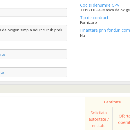
Cod si denumire CPV
33157110-9 - Masca de oxige
Tip de contract
Furnizare
a de oxigen simpla adult cu tub prelu
Finantare prin fonduri com
Nu
rte
te
Cantitate
Solicitata
Ofert
autoritate /
opera
entitate