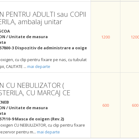
 PENTRU ADULTI sau COPII
ERILA, ambalaj unitar
SCOA
ON / Unitate de masura
1200
120
ata
57800-3 Dispozitiv de administrare a oxige
xigen, cu clip pentru fixare pe nas, cu tubulat
pii, CALITATE
...
mai departe
N CU NEBULIZATOR (
, STERILA, CU MARCAJ CE
CNEB
600
600
ON / Unitate de masura
ata
57110-9 Masca de oxigen (Rev.2)
oxigen CU NEBULIZATOR, cu clip pentru fixare
 rezervor pentru m
...
mai departe