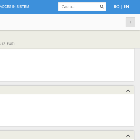
|
ACCES IN SISTEM
RO
EN
,12 EUR)