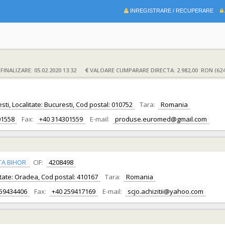
INREGISTRARE / RECUPERARE
INALIZARE: 05.02.2020 13:32
VALOARE CUMPARARE DIRECTA: 2.982,00 RON (624
esti, Localitate: Bucuresti, Cod postal: 010752
Tara:
Romania
01558
Fax:
+40 314301559
E-mail:
produse.euromed@gmail.com
TA BIHOR
CIF:
4208498
alitate: Oradea, Cod postal: 410167
Tara:
Romania
259434406
Fax:
+40 259417169
E-mail:
scjo.achizitii@yahoo.com