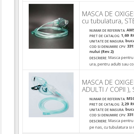
MASCA DE OXIGEN
cu tubulatura, ST
AM
NUMAR DE REFERINTA:
1,69 R
PRET DE CATALOG:
buc
UNITATE DE MASURA:
331
COD SI DENUMIRE CPV:
nului (Rev.2)
Masca pentru o
DESCRIERE:
ura, pentru adulti sau co
MASCA DE OXIGE
ADULTI / COPII )
MS
NUMAR DE REFERINTA:
2,29 R
PRET DE CATALOG:
buc
UNITATE DE MASURA:
331
COD SI DENUMIRE CPV:
Masca pentru 
DESCRIERE:
pe nas, cu tubulatura si