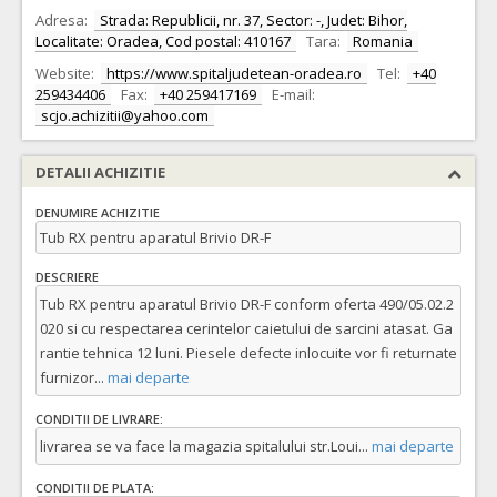
Adresa:
Strada: Republicii, nr. 37, Sector: -, Judet: Bihor,
Localitate: Oradea, Cod postal: 410167
Tara:
Romania
Website:
https://www.spitaljudetean-oradea.ro
Tel:
+40
259434406
Fax:
+40 259417169
E-mail:
scjo.achizitii@yahoo.com
DETALII ACHIZITIE
DENUMIRE ACHIZITIE
Tub RX pentru aparatul Brivio DR-F
DESCRIERE
Tub RX pentru aparatul Brivio DR-F conform oferta 490/05.02.2
020 si cu respectarea cerintelor caietului de sarcini atasat. Ga
rantie tehnica 12 luni. Piesele defecte inlocuite vor fi returnate
furnizor
...
mai departe
CONDITII DE LIVRARE:
livrarea se va face la magazia spitalului str.Loui
...
mai departe
CONDITII DE PLATA: