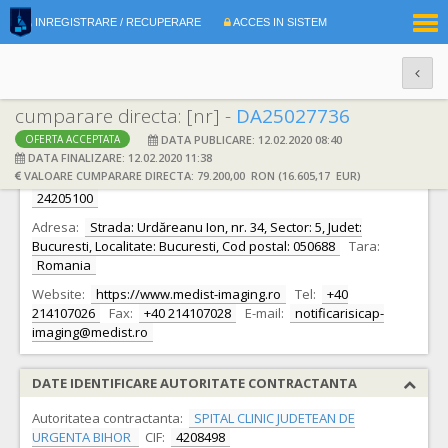
|
INREGISTRARE / RECUPERARE
ACCES IN SISTEM
RO
EN
cumparare directa: [nr] -
DA25027736
DATA PUBLICARE: 12.02.2020 08:40
OFERTA ACCEPTATA
DATE IDENTIFICARE OFERTANT
DATA FINALIZARE: 12.02.2020 11:38
VALOARE CUMPARARE DIRECTA: 79.200,00 RON (16.605,17 EUR)
Ofertant:
S.C. MEDIST IMAGING & P.O.C. S.R.L.
CIF:
24205100
Adresa:
Strada: Urdăreanu Ion, nr. 34, Sector: 5, Judet:
Bucuresti, Localitate: Bucuresti, Cod postal: 050688
Tara:
Romania
Website:
https://www.medist-imaging.ro
Tel:
+40
214107026
Fax:
+40 214107028
E-mail:
notificarisicap-
imaging@medist.ro
DATE IDENTIFICARE AUTORITATE CONTRACTANTA
Autoritatea contractanta:
SPITAL CLINIC JUDETEAN DE
URGENTA BIHOR
CIF:
4208498