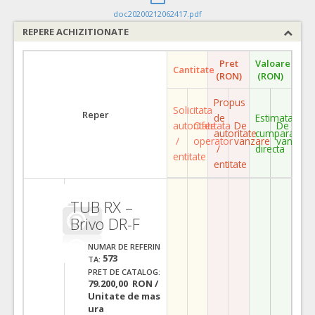
doc20200212062417.pdf
REPERE ACHIZITIONATE
Pret
Valoare
Cantitate
(RON)
(RON)
Propus
Solicitata
Reper
de
Estimata
autoritate
Ofertata
De
De
autoritate
cumparare
/
operator
vanzare
vanzare
/
directa
entitate
entitate
TUB RX –
Brivo DR-F
NUMAR DE REFERIN
573
TA:
PRET DE CATALOG:
79.200,00 RON /
Unitate de mas
ura