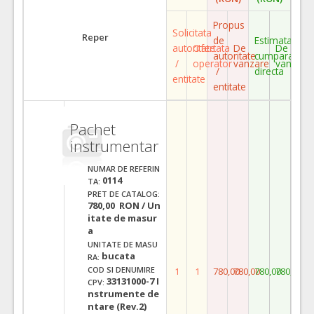
Propus
Solicitata
Reper
de
Estimata
autoritate
Ofertata
De
De
autoritate
cumparare
/
operator
vanzare
vanzare
/
directa
entitate
entitate
Pachet
instrumentar
NUMAR DE REFERIN
0114
TA:
PRET DE CATALOG:
780,00 RON / Un
itate de masur
a
UNITATE DE MASU
bucata
RA:
COD SI DENUMIRE
1
1
780,00
780,00
780,00
780,00
33131000-7 I
CPV:
nstrumente de
ntare (Rev.2)