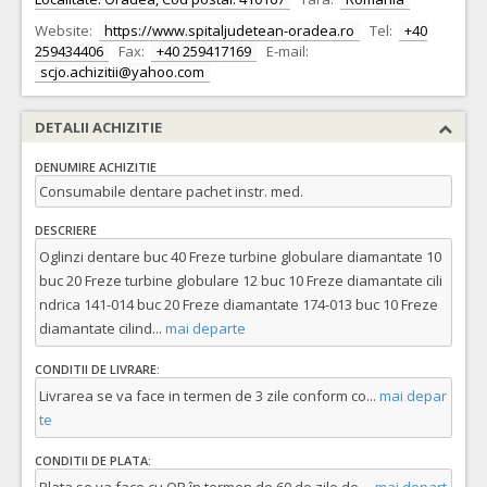
Website:
https://www.spitaljudetean-oradea.ro
Tel:
+40
259434406
Fax:
+40 259417169
E-mail:
scjo.achizitii@yahoo.com
DETALII ACHIZITIE
DENUMIRE ACHIZITIE
Consumabile dentare pachet instr. med.
DESCRIERE
Oglinzi dentare buc 40 Freze turbine globulare diamantate 10
buc 20 Freze turbine globulare 12 buc 10 Freze diamantate cili
ndrica 141-014 buc 20 Freze diamantate 174-013 buc 10 Freze
diamantate cilind
...
mai departe
CONDITII DE LIVRARE:
Livrarea se va face in termen de 3 zile conform co
...
mai depar
te
CONDITII DE PLATA: