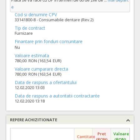
Plata se va face cu OP în termen de 60 de zile de
...
mai depart
e
Cod si denumire CPV
33141800-8 - Consumabile dentare (Rev.2)
Tip de contract
Furnizare
Finantare prin fonduri comunitare
Nu
Valoare estimata
780,00 RON (163,54 EUR)
Valoare cumparare directa
780,00 RON (163,54 EUR)
Data de raspuns a ofertantului
12.02.2020 13:03
Data de raspuns a autoritatii contractante
12.02.2020 13:18
REPERE ACHIZITIONATE
Pret
Valoare
Cantitate
(RON)
(RON)