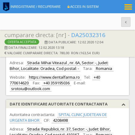
|
INREGISTRARE / RECUPERARE
ACCES IN SISTEM
RO
EN
cumparare directa: [nr] -
DA25032316
DATA PUBLICARE: 12.02.2020 12:04
OFERTA ACCEPTATA
DATE IDENTIFICARE OFERTANT
DATA FINALIZARE: 12.02.2020 13:18
VALOARE CUMPARARE DIRECTA: 780,00 RON (163,54 EUR)
Ofertant:
S.C. ALEREB S.R.L.
CIF:
27666605
Adresa:
Strada: Mihai Viteazul , nr. 6A, Sector: -, Judet:
Bihor, Localitate: Oradea, Cod postal: -
Tara:
Romania
Website:
https://www.dentalfarma.ro
Tel:
+40
770614620
Fax:
+40 359195036
E-mail:
srotoiu@outlook.com
DATE IDENTIFICARE AUTORITATE CONTRACTANTA
Autoritatea contractanta:
SPITAL CLINIC JUDETEAN DE
URGENTA BIHOR
CIF:
4208498
Adresa:
Strada: Republicii, nr. 37, Sector: -, Judet: Bihor,
Localitate: Oradea, Cod postal: 410167
Tara:
Romania