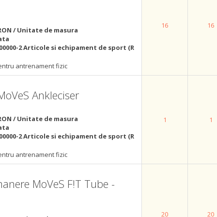
16
16
RON / Unitate de masura
ata
00000-2 Articole si echipament de sport (R
ntru antrenament fizic
MoVeS Ankleciser
RON / Unitate de masura
1
1
ata
00000-2 Articole si echipament de sport (R
ntru antrenament fizic
 manere MoVeS F!T Tube -
20
20