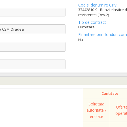
Cod si denumire CPV
37442810-9 - Benzi elastice 
rezistentei (Rev.2)
Tip de contract
Furnizare
t a CSM Oradea
Finantare prin fonduri com
Nu
Cantitate
Solicitata
Ofert
autoritate /
opera
entitate