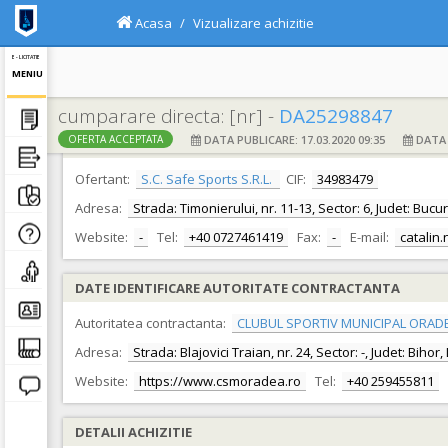
Acasa
Vizualizare achizitie
E - LICITATIE
MENIU
cumparare directa: [nr] -
DA25298847
DATA PUBLICARE: 17.03.2020 09:35
DATA F
OFERTA ACCEPTATA
DATE IDENTIFICARE OFERTANT
Ofertant:
S.C. Safe Sports S.R.L.
CIF:
34983479
Adresa:
Strada: Timonierului, nr. 11-13, Sector: 6, Judet: Bucu
Website:
-
Tel:
+40 0727461419
Fax:
-
E-mail:
catalin
DATE IDENTIFICARE AUTORITATE CONTRACTANTA
Autoritatea contractanta:
CLUBUL SPORTIV MUNICIPAL ORAD
Adresa:
Strada: Blajovici Traian, nr. 24, Sector: -, Judet: Biho
Website:
https://www.csmoradea.ro
Tel:
+40 259455811
DETALII ACHIZITIE