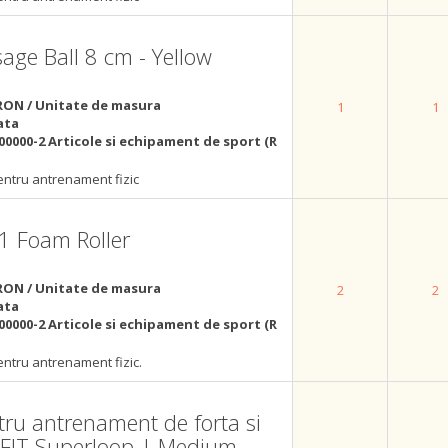
e Ball 8 cm - Yellow
RON / Unitate de masura
1
1
ata
00000-2 Articole si echipament de sport (R
ntru antrenament fizic
 Foam Roller
RON / Unitate de masura
2
2
ata
00000-2 Articole si echipament de sport (R
ntru antrenament fizic.
tru antrenament de forta si
 F!T Superloop | Medium -