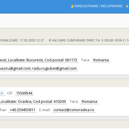
INREGISTRARE / RECUPERARE
INALIZARE: 17.03.2020 12:37
VALOARE CUMPARARE DIRECTA: 5.339,00 RON (1.1
resti, Localitate: Bucuresti, Cod postal: 061172
Tara:
Romania
.naziru@gmail.com; radu.rugiubei@gmail.com
EA
CIF:
15569544
r, Localitate: Oradea, Cod postal: 410209
Tara:
Romania
Fax:
+40 259455811
E-mail:
contact@csmoradea.ro