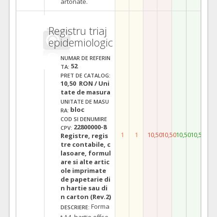
artonate.
Registru triaj
epidemiologic
NUMAR DE REFERIN
52
TA:
PRET DE CATALOG:
10,50 RON / Uni
tate de masura
UNITATE DE MASU
bloc
RA:
COD SI DENUMIRE
22800000-8
CPV:
1
1
10,50
10,50
10,50
10,50
Registre, regis
tre contabile, c
lasoare, formul
are si alte artic
ole imprimate
de papetarie di
n hartie sau di
n carton (Rev.2)
Forma
DESCRIERE:
t A4, hartie offse