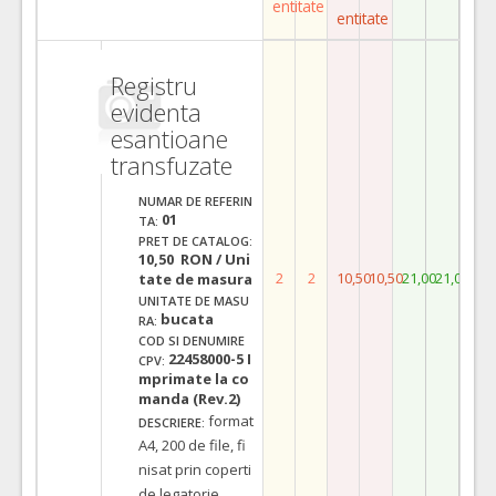
entitate
entitate
Registru
evidenta
esantioane
transfuzate
NUMAR DE REFERIN
01
TA:
PRET DE CATALOG:
10,50 RON / Uni
2
2
10,50
10,50
21,00
21,00
tate de masura
UNITATE DE MASU
bucata
RA:
COD SI DENUMIRE
22458000-5 I
CPV:
mprimate la co
manda (Rev.2)
format
DESCRIERE:
A4, 200 de file, fi
nisat prin coperti
de legatorie.