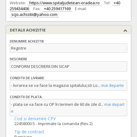
Website:
https://www.spitaljudetean-oradea.ro
Tel:
+40
259434406
Fax:
+40 259417169
E-mail:
scjo.achizitii@yahoo.com
DETALII ACHIZITIE
DENUMIRE ACHIZITIE
Registre
DESCRIERE
CONFORM DESCRIERII DIN SICAP
CONDITII DE LIVRARE:
- livrarea se va face la magazia spitalului,str.Lo
...
mai departe
CONDITII DE PLATA:
- plata se va face cu OP în termen de 60 de zile d
...
mai depart
e
Cod si denumire CPV
22458000-5 - Imprimate la comanda (Rev.2)
Tip de contract
Furnizare