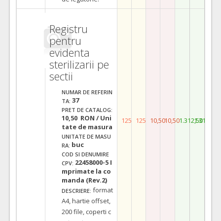
Registru
pentru
evidenta
sterilizarii pe
sectii
NUMAR DE REFERIN
37
TA:
PRET DE CATALOG:
10,50 RON / Uni
125
125
10,50
10,50
1.312,50
1.312,50
tate de masura
UNITATE DE MASU
buc
RA:
COD SI DENUMIRE
22458000-5 I
CPV:
mprimate la co
manda (Rev.2)
format
DESCRIERE:
A4, hartie offset,
200 file, coperti c