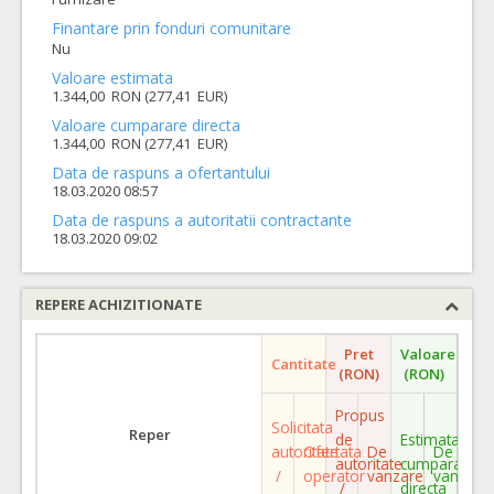
Finantare prin fonduri comunitare
Nu
Valoare estimata
1.344,00 RON (277,41 EUR)
Valoare cumparare directa
1.344,00 RON (277,41 EUR)
Data de raspuns a ofertantului
18.03.2020 08:57
Data de raspuns a autoritatii contractante
18.03.2020 09:02
REPERE ACHIZITIONATE
Pret
Valoare
Cantitate
(RON)
(RON)
Propus
Solicitata
Reper
de
Estimata
autoritate
Ofertata
De
De
autoritate
cumparare
/
operator
vanzare
vanzare
/
directa