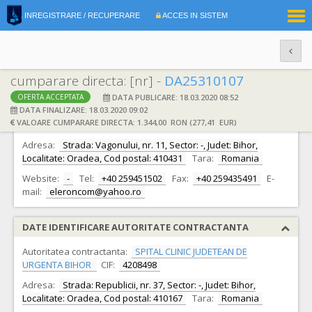
|
INREGISTRARE / RECUPERARE
ACCES IN SISTEM
RO
EN
cumparare directa: [nr] -
DA25310107
DATA PUBLICARE: 18.03.2020 08:52
OFERTA ACCEPTATA
DATE IDENTIFICARE OFERTANT
DATA FINALIZARE: 18.03.2020 09:02
VALOARE CUMPARARE DIRECTA: 1.344,00 RON (277,41 EUR)
Ofertant:
S.C. ELERON COM S.R.L.
CIF:
5590336
Adresa:
Strada: Vagonului, nr. 11, Sector: -, Judet: Bihor,
Localitate: Oradea, Cod postal: 410431
Tara:
Romania
Website:
-
Tel:
+40 259451502
Fax:
+40 259435491
E-
mail:
eleroncom@yahoo.ro
DATE IDENTIFICARE AUTORITATE CONTRACTANTA
Autoritatea contractanta:
SPITAL CLINIC JUDETEAN DE
URGENTA BIHOR
CIF:
4208498
Adresa:
Strada: Republicii, nr. 37, Sector: -, Judet: Bihor,
Localitate: Oradea, Cod postal: 410167
Tara:
Romania