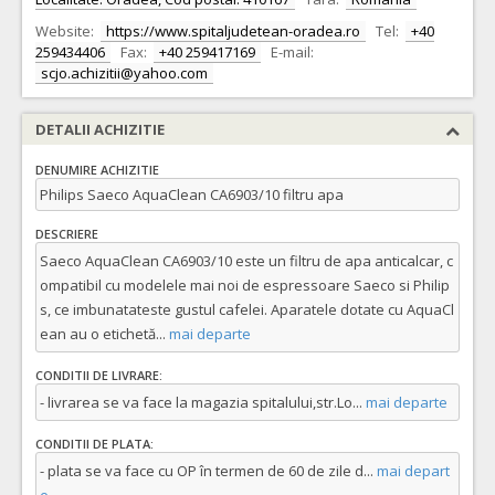
Website:
https://www.spitaljudetean-oradea.ro
Tel:
+40
259434406
Fax:
+40 259417169
E-mail:
scjo.achizitii@yahoo.com
DETALII ACHIZITIE
DENUMIRE ACHIZITIE
Philips Saeco AquaClean CA6903/10 filtru apa
DESCRIERE
Saeco AquaClean CA6903/10 este un filtru de apa anticalcar, c
ompatibil cu modelele mai noi de espressoare Saeco si Philip
s, ce imbunatateste gustul cafelei. Aparatele dotate cu AquaCl
ean au o etichetă
...
mai departe
CONDITII DE LIVRARE:
- livrarea se va face la magazia spitalului,str.Lo
...
mai departe
CONDITII DE PLATA:
- plata se va face cu OP în termen de 60 de zile d
...
mai depart