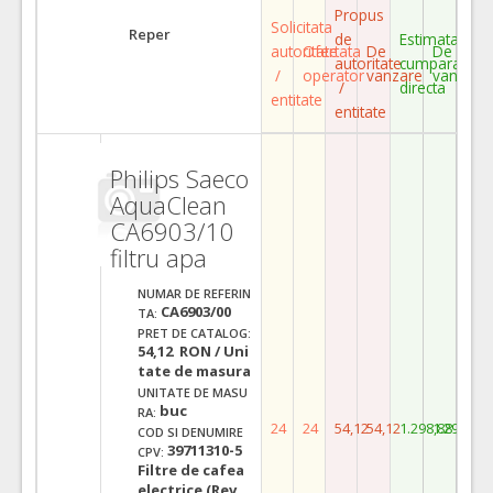
Propus
Solicitata
Reper
de
Estimata
autoritate
Ofertata
De
De
autoritate
cumparare
/
operator
vanzare
vanzare
/
directa
entitate
entitate
Philips Saeco
AquaClean
CA6903/10
filtru apa
NUMAR DE REFERIN
CA6903/00
TA:
PRET DE CATALOG:
54,12 RON / Uni
tate de masura
UNITATE DE MASU
buc
RA:
24
24
54,12
54,12
1.298,88
1.298,88
COD SI DENUMIRE
39711310-5
CPV:
Filtre de cafea
electrice (Rev.