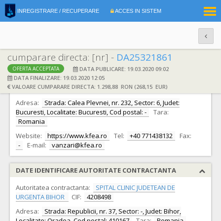
|
INREGISTRARE / RECUPERARE
ACCES IN SISTEM
RO
EN
cumparare directa: [nr] -
DA25321861
DATA PUBLICARE: 19.03.2020 09:02
OFERTA ACCEPTATA
DATE IDENTIFICARE OFERTANT
DATA FINALIZARE: 19.03.2020 12:05
VALOARE CUMPARARE DIRECTA: 1.298,88 RON (268,15 EUR)
Ofertant:
S.C. SC Zaniat COM SRL S.R.L.
CIF:
18646234
Adresa:
Strada: Calea Plevnei, nr. 232, Sector: 6, Judet:
Bucuresti, Localitate: Bucuresti, Cod postal: -
Tara:
Romania
Website:
https://www.kfea.ro
Tel:
+40 771438132
Fax:
-
E-mail:
vanzari@kfea.ro
DATE IDENTIFICARE AUTORITATE CONTRACTANTA
Autoritatea contractanta:
SPITAL CLINIC JUDETEAN DE
URGENTA BIHOR
CIF:
4208498
Adresa:
Strada: Republicii, nr. 37, Sector: -, Judet: Bihor,
Localitate: Oradea, Cod postal: 410167
Tara:
Romania