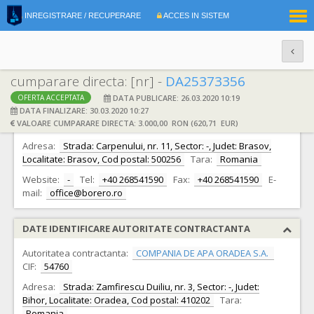
|
INREGISTRARE / RECUPERARE
ACCES IN SISTEM
RO
EN
cumparare directa: [nr] -
DA25373356
DATA PUBLICARE: 26.03.2020 10:19
OFERTA ACCEPTATA
DATE IDENTIFICARE OFERTANT
DATA FINALIZARE: 30.03.2020 10:27
VALOARE CUMPARARE DIRECTA: 3.000,00 RON (620,71 EUR)
Ofertant:
S.C. BORERO COMSERV S.R.L.
CIF:
8224283
Adresa:
Strada: Carpenului, nr. 11, Sector: -, Judet: Brasov,
Localitate: Brasov, Cod postal: 500256
Tara:
Romania
Website:
-
Tel:
+40 268541590
Fax:
+40 268541590
E-
mail:
office@borero.ro
DATE IDENTIFICARE AUTORITATE CONTRACTANTA
Autoritatea contractanta:
COMPANIA DE APA ORADEA S.A.
CIF:
54760
Adresa:
Strada: Zamfirescu Duiliu, nr. 3, Sector: -, Judet:
Bihor, Localitate: Oradea, Cod postal: 410202
Tara:
Romania