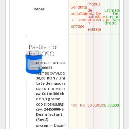
Propus
Solicitata
Reper
de
Estimata
autoritate
Ofertata
De
De
autoritate
cumparare
/
operator
vanzare
vanzare
/
directa
entitate
entitate
Pastile clor
BICLOSOL
NUMAR DE REFERIN
00023
TA:
PRET DE CATALOG:
30,00 RON / Uni
tate de masura
UNITATE DE MASU
Cutie 300 tb
RA:
de 3,3 grame
COD SI DENUMIRE
100
100
30,00
30,00
3.000,00
3.000,00
24455000-8
CPV:
Dezinfectanti
(Rev.2)
Dezinf
DESCRIERE: