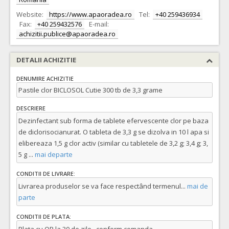
Website:
https://www.apaoradea.ro
Tel:
+40 259436934
Fax:
+40 259432576
E-mail:
achizitii.publice@apaoradea.ro
DETALII ACHIZITIE
DENUMIRE ACHIZITIE
Pastile clor BICLOSOL Cutie 300 tb de 3,3 grame
DESCRIERE
Dezinfectant sub forma de tablete efervescente clor pe baza
de diclorisocianurat. O tableta de 3,3 g se dizolva in 10 l apa si
elibereaza 1,5 g clor activ (similar cu tabletele de 3,2 g; 3,4 g; 3,
5 g
...
mai departe
CONDITII DE LIVRARE:
Livrarea produselor se va face respectând termenul
...
mai de
parte
CONDITII DE PLATA: