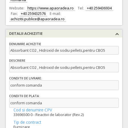
Website:
https://www.apaoradea.ro
Tel:
+40 259436934
Fax:
+40 259432576
E-mail:
achizitii.publice@apaoradea.ro
DETALII ACHIZITIE
DENUMIRE ACHIZITIE
Absorbant CO2 , Hidroxid de sodiu pellets,pentru CBO5
DESCRIERE
Absorbant CO2 , Hidroxid de sodiu pellets,pentru CBO5
CONDITII DE LIVRARE:
conform comanda
CONDITII DE PLATA:
conform comanda
Cod si denumire CPV
33696500-0 - Reactivi de laborator (Rev.2)
Tip de contract
Furnizare