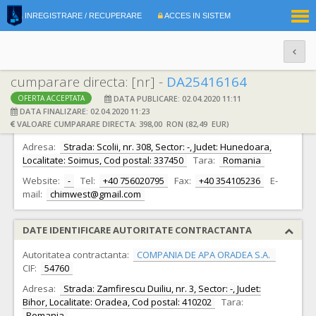
|
INREGISTRARE / RECUPERARE
ACCES IN SISTEM
RO
EN
cumparare directa: [nr] -
DA25416164
DATA PUBLICARE: 02.04.2020 11:11
OFERTA ACCEPTATA
DATE IDENTIFICARE OFERTANT
DATA FINALIZARE: 02.04.2020 11:23
VALOARE CUMPARARE DIRECTA: 398,00 RON (82,49 EUR)
Ofertant:
S.C. CHIMWEST S.R.L.
CIF:
23764546
Adresa:
Strada: Scolii, nr. 308, Sector: -, Judet: Hunedoara,
Localitate: Soimus, Cod postal: 337450
Tara:
Romania
Website:
-
Tel:
+40 756020795
Fax:
+40 354105236
E-
mail:
chimwest@gmail.com
DATE IDENTIFICARE AUTORITATE CONTRACTANTA
Autoritatea contractanta:
COMPANIA DE APA ORADEA S.A.
CIF:
54760
Adresa:
Strada: Zamfirescu Duiliu, nr. 3, Sector: -, Judet:
Bihor, Localitate: Oradea, Cod postal: 410202
Tara:
Romania