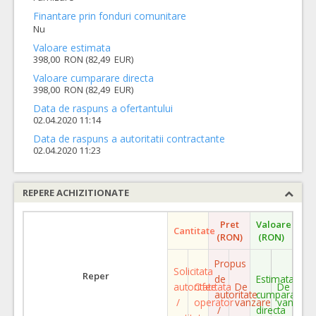
Finantare prin fonduri comunitare
Nu
Valoare estimata
398,00 RON (82,49 EUR)
Valoare cumparare directa
398,00 RON (82,49 EUR)
Data de raspuns a ofertantului
02.04.2020 11:14
Data de raspuns a autoritatii contractante
02.04.2020 11:23
REPERE ACHIZITIONATE
Pret
Valoare
Cantitate
(RON)
(RON)
Propus
Solicitata
Reper
de
Estimata
autoritate
Ofertata
De
De
autoritate
cumparare
/
operator
vanzare
vanzare
/
directa