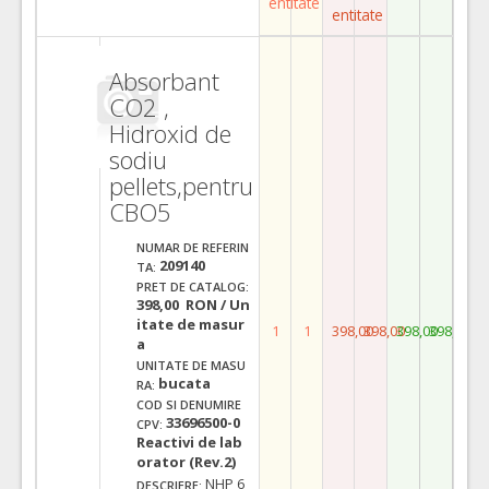
entitate
entitate
Absorbant
CO2 ,
Hidroxid de
sodiu
pellets,pentru
CBO5
NUMAR DE REFERIN
209140
TA:
PRET DE CATALOG:
398,00 RON / Un
itate de masur
1
1
398,00
398,00
398,00
398,00
a
UNITATE DE MASU
bucata
RA:
COD SI DENUMIRE
33696500-0
CPV:
Reactivi de lab
orator (Rev.2)
NHP 6
DESCRIERE: