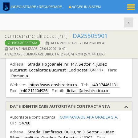
|
INREGISTRARE / RECUPERARE
ACCES IN SISTEM
RO
EN
cumparare directa: [nr] -
DA25505901
DATA PUBLICARE: 23.04.2020 09:40
OFERTA ACCEPTATA
DATE IDENTIFICARE OFERTANT
DATA FINALIZARE: 23.04.2020 10:40
VALOARE CUMPARARE DIRECTA: 2.764,74 RON (571,44 EUR)
Ofertant:
S.C. DNS BIROTICA S.R.L.
CIF:
16310679
Adresa:
Strada: Pogoanele, nr. 147, Sector: 4, Judet:
Bucuresti, Localitate: Bucuresti, Cod postal: 041117
Tara:
Romania
Website:
http://www.dnsbirotica.ro
Tel:
+40 374461131
Fax:
+40 212104926
E-mail:
licitatii@dnsbirotica.ro
DATE IDENTIFICARE AUTORITATE CONTRACTANTA
Autoritatea contractanta:
COMPANIA DE APA ORADEA S.A.
CIF:
54760
Adresa:
Strada: Zamfirescu Duiliu, nr. 3, Sector: -, Judet:
Bihor, Localitate: Oradea, Cod postal: 410202
Tara: