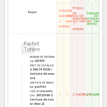
Propus
Solicitata
Reper
de
Estimata
autoritate
Ofertata
De
De
autoritate
cumparare
/
operator
vanzare
vanzare
/
directa
entitate
entitate
Pachet
Tonere
NUMAR DE REFERIN
AD973
TA:
PRET DE CATALOG:
2.764,74 RON /
Unitate de mas
ura
UNITATE DE MASU
pachet
RA:
COD SI DENUMIRE
1
1
2.764,74
2.764,74
2.764,74
2.764,74
30125100-2
CPV:
Cartuse de ton
er (Rev.2)