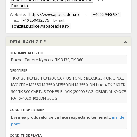
Romania
Website:
https://www.apaoradea.ro
Tel:
+40 259436934
Fax:
+40 259432576
E-mail:
achizitii.publice@apaoradea.ro
DETALII ACHIZITIE
DENUMIRE ACHIZITIE
Pachet Tonere Kyocera TK 3130, TK 360
DESCRIERE
TK-3130 TK3130 TK3130K CARTUS TONER BLACK 25K ORIGINAL
KYOCERA M3550 M 3550 M3550IDN M 3550 IDN buc. 4 TK-360 TK
360 TK 360 CARTUS TONER BLACK (20000 PAG) ORIGINAL KYOCE
RA FS-4020 4020DN buc. 2
CONDITII DE LIVRARE:
Livrarea produselor se va face respectând termenul
...
mai de
parte
CONDITII DE PLATA: