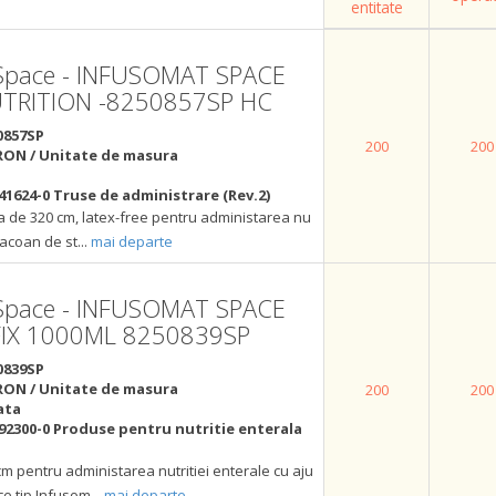
entitate
 Space - INFUSOMAT SPACE
UTRITION -8250857SP HC
0857SP
200
200
RON / Unitate de masura
41624-0 Truse de administrare (Rev.2)
a de 320 cm, latex-free pentru administarea nu
flacoan de st
...
mai departe
 Space - INFUSOMAT SPACE
FIX 1000ML 8250839SP
0839SP
RON / Unitate de masura
200
200
ata
92300-0 Produse pentru nutritie enterala
m pentru administarea nutritiei enterale cu aju
ce tip Infusom
...
mai departe