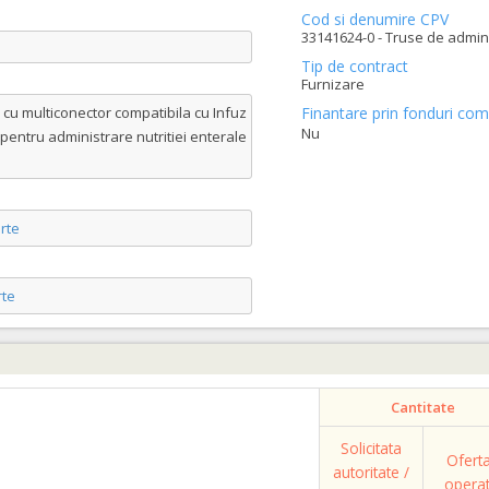
Cod si denumire CPV
33141624-0 - Truse de admini
Tip de contract
Furnizare
 cu multiconector compatibila cu Infuz
Finantare prin fonduri com
Nu
entru administrare nutritiei enterale
rte
te
Cantitate
Solicitata
Ofert
autoritate /
opera