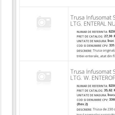
Trusa Infusomat
LTG. ENTERAL N
825
NUMAR DE REFERINTA:
27,30 
PRET DE CATALOG:
buc
UNITATE DE MASURA:
331
COD SI DENUMIRE CPV:
Trusa original
DESCRIERE:
tritiei enterale, atat din 
Trusa Infusomat
LTG. W. ENTERO
825
NUMAR DE REFERINTA:
35,62 
PRET DE CATALOG:
buc
UNITATE DE MASURA:
336
COD SI DENUMIRE CPV:
(Rev.2)
Trusa de 230 c
DESCRIERE:
torul pompelor peristalti