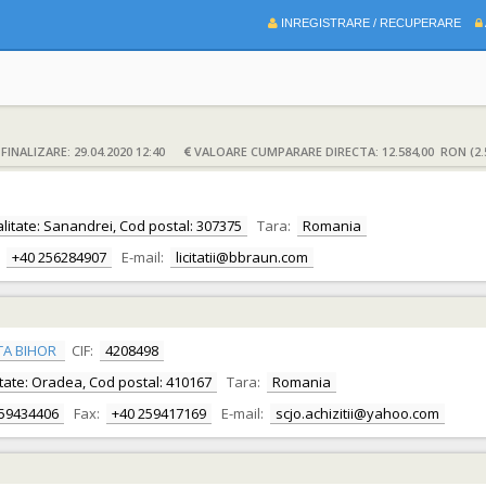
INREGISTRARE / RECUPERARE
INALIZARE: 29.04.2020 12:40
VALOARE CUMPARARE DIRECTA: 12.584,00 RON (2.
calitate: Sanandrei, Cod postal: 307375
Tara:
Romania
+40 256284907
E-mail:
licitatii@bbraun.com
TA BIHOR
CIF:
4208498
alitate: Oradea, Cod postal: 410167
Tara:
Romania
259434406
Fax:
+40 259417169
E-mail:
scjo.achizitii@yahoo.com