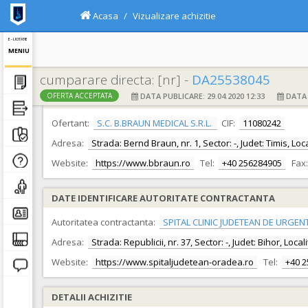
Acasa
Vizualizare achizitie
E - LICITATIE
MENIU
cumparare directa: [nr] -
DA25538045
DATA PUBLICARE: 29.04.2020 12:33
DATA F
OFERTA ACCEPTATA
DATE IDENTIFICARE OFERTANT
Ofertant:
S.C. B.BRAUN MEDICAL S.R.L.
CIF:
11080242
Adresa:
Strada: Bernd Braun, nr. 1, Sector: -, Judet: Timis, Lo
Website:
https://www.bbraun.ro
Tel:
+40 256284905
Fax:
DATE IDENTIFICARE AUTORITATE CONTRACTANTA
Autoritatea contractanta:
SPITAL CLINIC JUDETEAN DE URGEN
Adresa:
Strada: Republicii, nr. 37, Sector: -, Judet: Bihor, Loc
Website:
https://www.spitaljudetean-oradea.ro
Tel:
+40 
DETALII ACHIZITIE