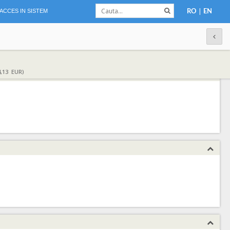
|
ACCES IN SISTEM
RO
EN
,13 EUR)