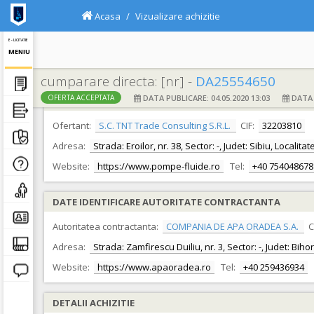
Acasa
Vizualizare achizitie
E - LICITATIE
MENIU
cumparare directa: [nr] -
DA25554650
DATA PUBLICARE: 04.05.2020 13:03
DATA F
OFERTA ACCEPTATA
DATE IDENTIFICARE OFERTANT
Ofertant:
S.C. TNT Trade Consulting S.R.L.
CIF:
32203810
Adresa:
Strada: Eroilor, nr. 38, Sector: -, Judet: Sibiu, Localita
Website:
https://www.pompe-fluide.ro
Tel:
+40 754048678
DATE IDENTIFICARE AUTORITATE CONTRACTANTA
Autoritatea contractanta:
COMPANIA DE APA ORADEA S.A.
C
Adresa:
Strada: Zamfirescu Duiliu, nr. 3, Sector: -, Judet: Bih
Website:
https://www.apaoradea.ro
Tel:
+40 259436934
DETALII ACHIZITIE