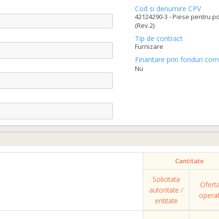
Cod si denumire CPV
42124290-3 - Piese pentru p
(Rev.2)
Tip de contract
Furnizare
Finantare prin fonduri com
Nu
Cantitate
Solicitata
Ofert
autoritate /
opera
entitate