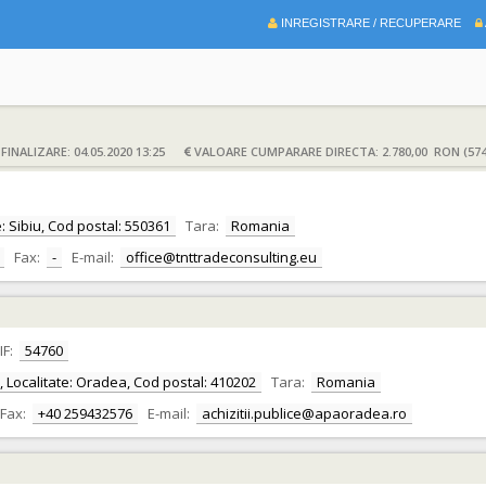
INREGISTRARE / RECUPERARE
INALIZARE: 04.05.2020 13:25
VALOARE CUMPARARE DIRECTA: 2.780,00 RON (574
te: Sibiu, Cod postal: 550361
Tara:
Romania
Fax:
-
E-mail:
office@tnttradeconsulting.eu
IF:
54760
or, Localitate: Oradea, Cod postal: 410202
Tara:
Romania
Fax:
+40 259432576
E-mail:
achizitii.publice@apaoradea.ro