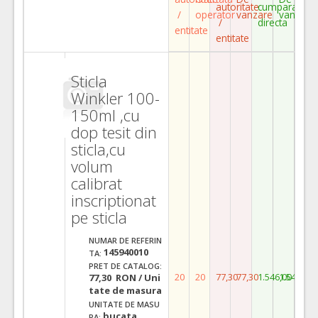
autoritate
cumparare
/
operator
vanzare
vanzare
/
directa
entitate
entitate
Sticla
Winkler 100-
150ml ,cu
dop tesit din
sticla,cu
volum
calibrat
inscriptionat
pe sticla
NUMAR DE REFERIN
145940010
TA:
PRET DE CATALOG:
20
20
77,30
77,30
1.546,00
1.546,00
77,30 RON / Uni
tate de masura
UNITATE DE MASU
bucata
RA: