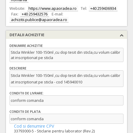
Website:
https://www.apaoradea.ro
Tel:
+40 259436934
Fax:
+40 259432576
E-mail:
achizitii.publice@apaoradea.ro
DETALII ACHIZITIE
DENUMIRE ACHIZITIE
Sticla Winkler 100-150ml ,cu dop tesit din sticla,cu volum calibr
at inscriptionat pe sticla
DESCRIERE
Sticla Winkler 100-150ml ,cu dop tesit din sticla,cu volum calibr
at inscriptionat pe sticla - cod 145940010
CONDITII DE LIVRARE:
conform comanda
CONDITII DE PLATA:
conform comanda
Cod si denumire CPV
33793000-5 - Sticlarie pentru laborator (Rev.2)