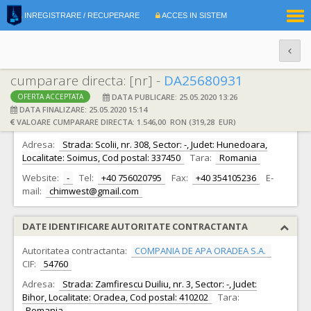
|
INREGISTRARE / RECUPERARE
ACCES IN SISTEM
RO
EN
cumparare directa: [nr] -
DA25680931
DATA PUBLICARE: 25.05.2020 13:26
OFERTA ACCEPTATA
DATE IDENTIFICARE OFERTANT
DATA FINALIZARE: 25.05.2020 15:14
VALOARE CUMPARARE DIRECTA: 1.546,00 RON (319,28 EUR)
Ofertant:
S.C. CHIMWEST S.R.L.
CIF:
23764546
Adresa:
Strada: Scolii, nr. 308, Sector: -, Judet: Hunedoara,
Localitate: Soimus, Cod postal: 337450
Tara:
Romania
Website:
-
Tel:
+40 756020795
Fax:
+40 354105236
E-
mail:
chimwest@gmail.com
DATE IDENTIFICARE AUTORITATE CONTRACTANTA
Autoritatea contractanta:
COMPANIA DE APA ORADEA S.A.
CIF:
54760
Adresa:
Strada: Zamfirescu Duiliu, nr. 3, Sector: -, Judet:
Bihor, Localitate: Oradea, Cod postal: 410202
Tara:
Romania