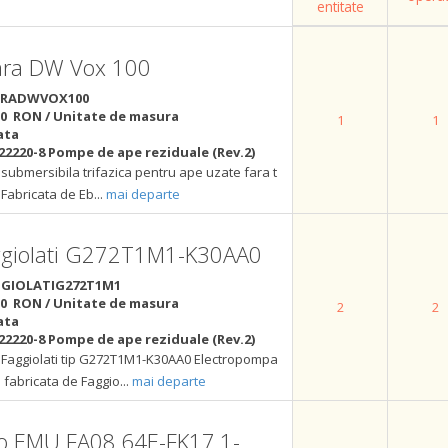
entitate
ara DW Vox 100
ARADWVOX100
00 RON / Unitate de masura
1
1
ata
22220-8 Pompe de ape reziduale (Rev.2)
submersibila trifazica pentru ape uzate fara t
 Fabricata de Eb
...
mai departe
ggiolati G272T1M1-K30AA0
GIOLATIG272T1M1
00 RON / Unitate de masura
2
2
ata
22220-8 Pompe de ape reziduale (Rev.2)
Faggiolati tip G272T1M1-K30AA0 Electropompa
fabricata de Faggio
...
mai departe
lo EMU FA08.64E-FK17.1-