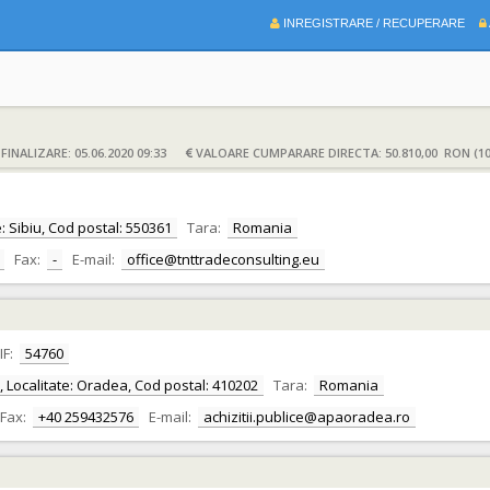
INREGISTRARE / RECUPERARE
INALIZARE: 05.06.2020 09:33
VALOARE CUMPARARE DIRECTA: 50.810,00 RON (10
te: Sibiu, Cod postal: 550361
Tara:
Romania
Fax:
-
E-mail:
office@tnttradeconsulting.eu
IF:
54760
or, Localitate: Oradea, Cod postal: 410202
Tara:
Romania
Fax:
+40 259432576
E-mail:
achizitii.publice@apaoradea.ro