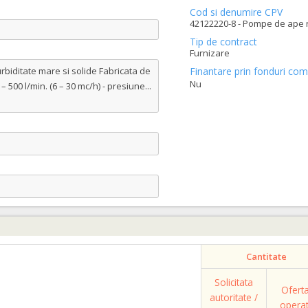
Cod si denumire CPV
42122220-8 - Pompe de ape r
Tip de contract
Furnizare
rbiditate mare si solide Fabricata de
Finantare prin fonduri com
Nu
 – 500 l/min. (6 – 30 mc/h) - presiune
...
Cantitate
Solicitata
Ofert
autoritate /
opera