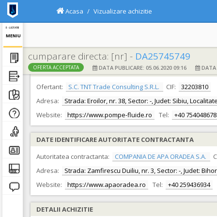
Acasa
Vizualizare achizitie
E - LICITATIE
MENIU
cumparare directa: [nr] -
DA25745749
DATA PUBLICARE: 05.06.2020 09:16
DATA F
OFERTA ACCEPTATA
DATE IDENTIFICARE OFERTANT
Ofertant:
S.C. TNT Trade Consulting S.R.L.
CIF:
32203810
Adresa:
Strada: Eroilor, nr. 38, Sector: -, Judet: Sibiu, Localita
Website:
https://www.pompe-fluide.ro
Tel:
+40 754048678
DATE IDENTIFICARE AUTORITATE CONTRACTANTA
Autoritatea contractanta:
COMPANIA DE APA ORADEA S.A.
C
Adresa:
Strada: Zamfirescu Duiliu, nr. 3, Sector: -, Judet: Bih
Website:
https://www.apaoradea.ro
Tel:
+40 259436934
DETALII ACHIZITIE