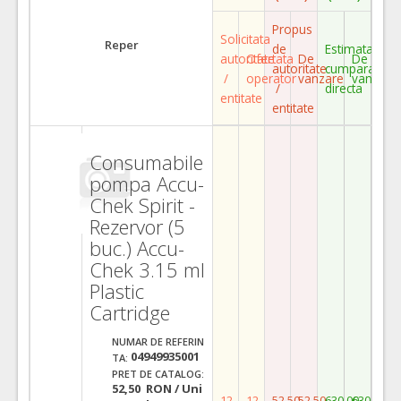
Propus
Solicitata
Reper
de
Estimata
autoritate
Ofertata
De
De
autoritate
cumparare
/
operator
vanzare
vanzare
/
directa
entitate
entitate
Consumabile
pompa Accu-
Chek Spirit -
Rezervor (5
buc.) Accu-
Chek 3.15 ml
Plastic
Cartridge
NUMAR DE REFERIN
04949935001
TA:
PRET DE CATALOG:
52,50 RON / Uni
12
12
52,50
52,50
630,00
630,00