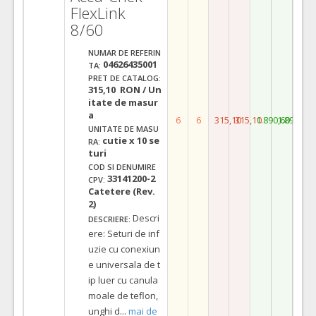
FlexLink
8/60
NUMAR DE REFERIN
04626435001
TA:
PRET DE CATALOG:
315,10 RON / Un
itate de masur
a
6
6
315,10
315,10
1.890,60
1.890,60
UNITATE DE MASU
cutie x 10 se
RA:
turi
COD SI DENUMIRE
33141200-2
CPV:
Catetere (Rev.
2)
Descri
DESCRIERE:
ere: Seturi de inf
uzie cu conexiun
e universala de t
ip luer cu canula
moale de teflon,
unghi d
...
mai de