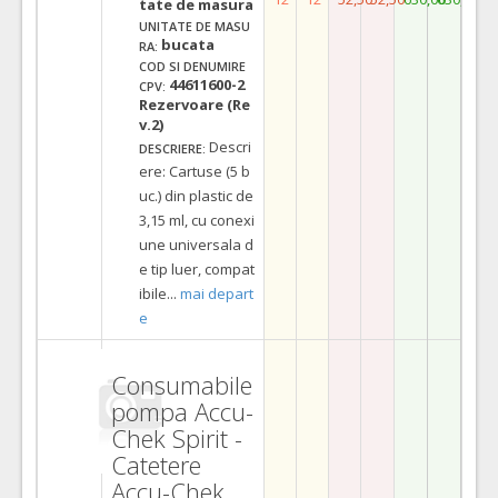
tate de masura
UNITATE DE MASU
bucata
RA:
COD SI DENUMIRE
44611600-2
CPV:
Rezervoare (Re
v.2)
Descri
DESCRIERE:
ere: Cartuse (5 b
uc.) din plastic de
3,15 ml, cu conexi
une universala d
e tip luer, compat
ibile
...
mai depart
e
Consumabile
pompa Accu-
Chek Spirit -
Catetere
Accu-Chek