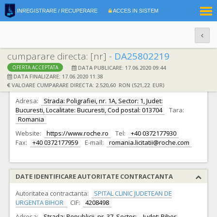
|
INREGISTRARE / RECUPERARE
ACCES IN SISTEM
RO
EN
cumparare directa: [nr] -
DA25802219
DATA PUBLICARE: 17.06.2020 09:44
OFERTA ACCEPTATA
DATE IDENTIFICARE OFERTANT
DATA FINALIZARE: 17.06.2020 11:38
VALOARE CUMPARARE DIRECTA: 2.520,60 RON (521,22 EUR)
Ofertant:
S.C. ROCHE ROMANIA S.R.L.
CIF:
17551047
Adresa:
Strada: Poligrafiei, nr. 1A, Sector: 1, Judet:
Bucuresti, Localitate: Bucuresti, Cod postal: 013704
Tara:
Romania
Website:
https://www.roche.ro
Tel:
+40 0372177930
Fax:
+40 0372177959
E-mail:
romania.licitatii@roche.com
DATE IDENTIFICARE AUTORITATE CONTRACTANTA
Autoritatea contractanta:
SPITAL CLINIC JUDETEAN DE
URGENTA BIHOR
CIF:
4208498
Adresa:
Strada: Republicii, nr. 37, Sector: -, Judet: Bihor,