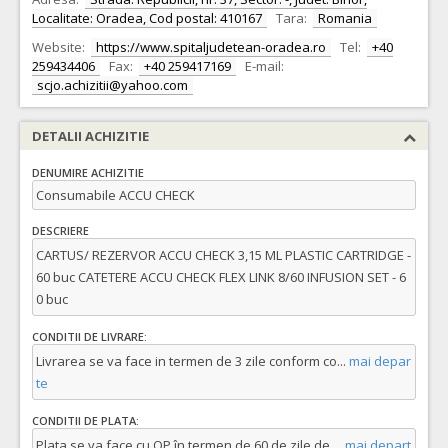
Localitate: Oradea, Cod postal: 410167
Tara:
Romania
Website:
https://www.spitaljudetean-oradea.ro
Tel:
+40
259434406
Fax:
+40 259417169
E-mail:
scjo.achizitii@yahoo.com
DETALII ACHIZITIE
DENUMIRE ACHIZITIE
Consumabile ACCU CHECK
DESCRIERE
CARTUS/ REZERVOR ACCU CHECK 3,15 ML PLASTIC CARTRIDGE -
60 buc CATETERE ACCU CHECK FLEX LINK 8/60 INFUSION SET - 6
0 buc
CONDITII DE LIVRARE:
Livrarea se va face in termen de 3 zile conform co
...
mai depar
te
CONDITII DE PLATA:
Plata se va face cu OP în termen de 60 de zile de
...
mai depart