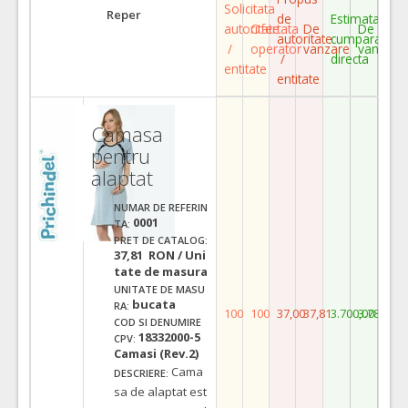
Solicitata
Reper
de
Estimata
autoritate
Ofertata
De
De
autoritate
cumparare
/
operator
vanzare
vanzare
/
directa
entitate
entitate
Camasa
pentru
alaptat
NUMAR DE REFERIN
0001
TA:
PRET DE CATALOG:
37,81 RON / Uni
tate de masura
UNITATE DE MASU
bucata
RA:
100
100
37,00
37,81
3.700,00
3.781,00
COD SI DENUMIRE
18332000-5
CPV:
Camasi (Rev.2)
Cama
DESCRIERE:
sa de alaptat est