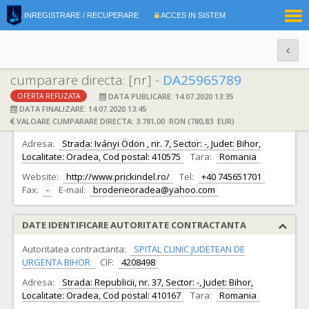
|
INREGISTRARE / RECUPERARE
ACCES IN SISTEM
RO
EN
cumparare directa: [nr] -
DA25965789
DATA PUBLICARE: 14.07.2020 13:35
OFERTA REFUZATA
DATE IDENTIFICARE OFERTANT
DATA FINALIZARE: 14.07.2020 13:45
VALOARE CUMPARARE DIRECTA: 3.781,00 RON (780,83 EUR)
Ofertant:
S.C. LORICONS S.R.L.
CIF:
22704848
Adresa:
Strada: Iványi Ödön , nr. 7, Sector: -, Judet: Bihor,
Localitate: Oradea, Cod postal: 410575
Tara:
Romania
Website:
http://www.prickindel.ro/
Tel:
+40 745651701
Fax:
-
E-mail:
broderieoradea@yahoo.com
DATE IDENTIFICARE AUTORITATE CONTRACTANTA
Autoritatea contractanta:
SPITAL CLINIC JUDETEAN DE
URGENTA BIHOR
CIF:
4208498
Adresa:
Strada: Republicii, nr. 37, Sector: -, Judet: Bihor,
Localitate: Oradea, Cod postal: 410167
Tara:
Romania