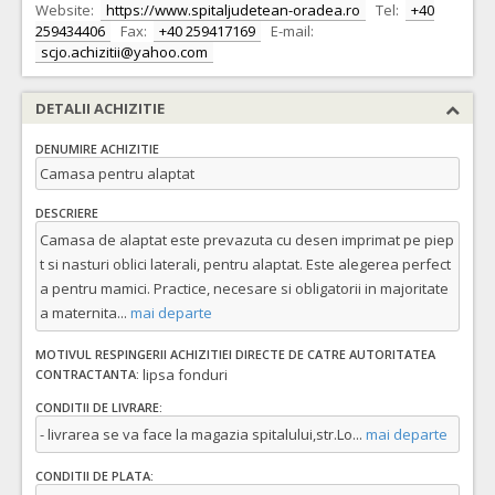
Website:
https://www.spitaljudetean-oradea.ro
Tel:
+40
259434406
Fax:
+40 259417169
E-mail:
scjo.achizitii@yahoo.com
DETALII ACHIZITIE
DENUMIRE ACHIZITIE
Camasa pentru alaptat
DESCRIERE
Camasa de alaptat este prevazuta cu desen imprimat pe piep
t si nasturi oblici laterali, pentru alaptat. Este alegerea perfect
a pentru mamici. Practice, necesare si obligatorii in majoritate
a maternita
...
mai departe
MOTIVUL RESPINGERII ACHIZITIEI DIRECTE DE CATRE AUTORITATEA
lipsa fonduri
CONTRACTANTA:
CONDITII DE LIVRARE:
- livrarea se va face la magazia spitalului,str.Lo
...
mai departe
CONDITII DE PLATA: