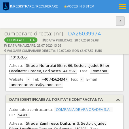
|
INREGISTRARE / RECUPERARE
ACCES IN SISTEM
RO
EN
cumparare directa: [nr] -
DA26039974
DATA PUBLICARE: 28.07.2020 09:08
OFERTA ACCEPTATA
DATE IDENTIFICARE OFERTANT
DATA FINALIZARE: 29.07.2020 13:26
VALOARE CUMPARARE DIRECTA: 12.072,00 RON (2.497,57 EUR)
Ofertant:
S.C. METALSTING SERV S.R.L. S.R.L.
CIF:
10105055
Adresa:
Strada: Nufarului 66, nr. 66, Sector: -, Judet: Bihor,
Localitate: Oradea, Cod postal: 410597
Tara:
Romania
Website:
-
Tel:
+40 745624347
Fax:
-
E-mail:
andreeaciordas@yahoo.com
DATE IDENTIFICARE AUTORITATE CONTRACTANTA
Autoritatea contractanta:
COMPANIA DE APA ORADEA S.A.
CIF:
54760
Adresa:
Strada: Zamfirescu Duiliu, nr. 3, Sector: -, Judet:
Bihor, Localitate: Oradea, Cod postal: 410202
Tara: