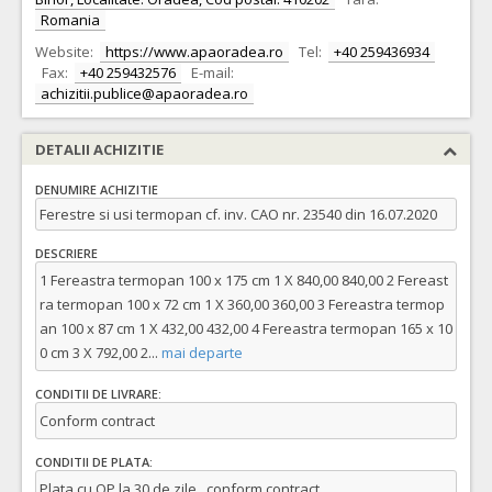
Romania
Website:
https://www.apaoradea.ro
Tel:
+40 259436934
Fax:
+40 259432576
E-mail:
achizitii.publice@apaoradea.ro
DETALII ACHIZITIE
DENUMIRE ACHIZITIE
Ferestre si usi termopan cf. inv. CAO nr. 23540 din 16.07.2020
DESCRIERE
1 Fereastra termopan 100 x 175 cm 1 X 840,00 840,00 2 Fereast
ra termopan 100 x 72 cm 1 X 360,00 360,00 3 Fereastra termop
an 100 x 87 cm 1 X 432,00 432,00 4 Fereastra termopan 165 x 10
0 cm 3 X 792,00 2
...
mai departe
CONDITII DE LIVRARE:
Conform contract
CONDITII DE PLATA:
Plata cu OP la 30 de zile , conform contract.