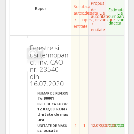
Propus
Solicitata
Reper
de
Estimata
autoritate
Ofertata
De
De
autoritate
cumparare
/
operator
vanzare
vanzare
/
directa
entitate
entitate
Ferestre si
usi termopan
cf. inv. CAO
nr. 23540
din
16.07.2020
NUMAR DE REFERIN
90001
TA:
PRET DE CATALOG:
12.072,00 RON /
Unitate de mas
ura
1
1
12.072,00
12.072,00
12.072,00
12.072,0
UNITATE DE MASU
bucata
RA: