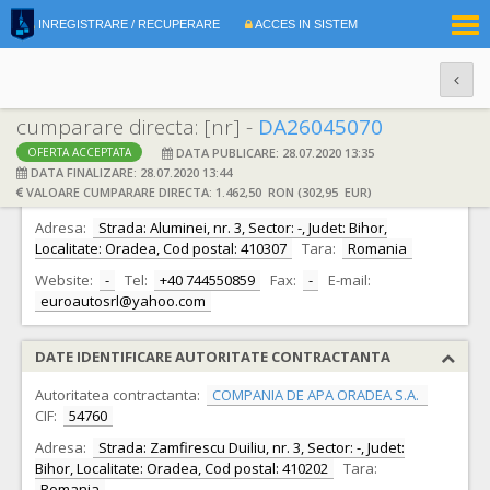
|
INREGISTRARE / RECUPERARE
ACCES IN SISTEM
RO
EN
cumparare directa: [nr] -
DA26045070
DATA PUBLICARE: 28.07.2020 13:35
OFERTA ACCEPTATA
DATE IDENTIFICARE OFERTANT
DATA FINALIZARE: 28.07.2020 13:44
VALOARE CUMPARARE DIRECTA: 1.462,50 RON (302,95 EUR)
Ofertant:
S.C. EUROAUTO S.R.L.
CIF:
7938365
Adresa:
Strada: Aluminei, nr. 3, Sector: -, Judet: Bihor,
Localitate: Oradea, Cod postal: 410307
Tara:
Romania
Website:
-
Tel:
+40 744550859
Fax:
-
E-mail:
euroautosrl@yahoo.com
DATE IDENTIFICARE AUTORITATE CONTRACTANTA
Autoritatea contractanta:
COMPANIA DE APA ORADEA S.A.
CIF:
54760
Adresa:
Strada: Zamfirescu Duiliu, nr. 3, Sector: -, Judet:
Bihor, Localitate: Oradea, Cod postal: 410202
Tara:
Romania