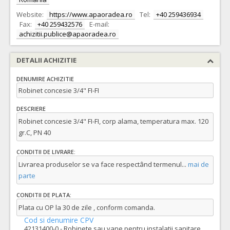
Website:
https://www.apaoradea.ro
Tel:
+40 259436934
Fax:
+40 259432576
E-mail:
achizitii.publice@apaoradea.ro
DETALII ACHIZITIE
DENUMIRE ACHIZITIE
Robinet concesie 3/4" FI-FI
DESCRIERE
Robinet concesie 3/4" FI-FI, corp alama, temperatura max. 120
gr.C, PN 40
CONDITII DE LIVRARE:
Livrarea produselor se va face respectând termenul
...
mai de
parte
CONDITII DE PLATA:
Plata cu OP la 30 de zile , conform comanda.
Cod si denumire CPV
42131400-0 - Robinete sau vane pentru instalatii sanitare