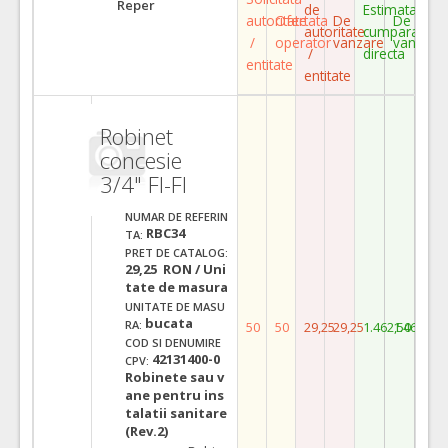
Reper
de
Estimata
autoritate
Ofertata
De
De
autoritate
cumparare
/
operator
vanzare
vanzare
/
directa
entitate
entitate
Robinet
concesie
3/4" FI-FI
NUMAR DE REFERIN
RBC34
TA:
PRET DE CATALOG:
29,25 RON / Uni
tate de masura
UNITATE DE MASU
bucata
RA:
50
50
29,25
29,25
1.462,50
1.462,50
COD SI DENUMIRE
42131400-0
CPV:
Robinete sau v
ane pentru ins
talatii sanitare
(Rev.2)