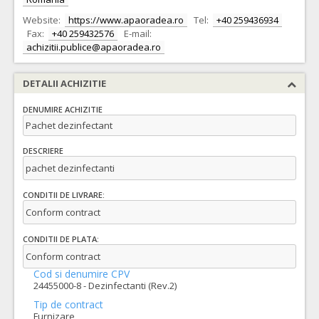
Website:
https://www.apaoradea.ro
Tel:
+40 259436934
Fax:
+40 259432576
E-mail:
achizitii.publice@apaoradea.ro
DETALII ACHIZITIE
DENUMIRE ACHIZITIE
Pachet dezinfectant
DESCRIERE
pachet dezinfectanti
CONDITII DE LIVRARE:
Conform contract
CONDITII DE PLATA:
Conform contract
Cod si denumire CPV
24455000-8 - Dezinfectanti (Rev.2)
Tip de contract
Furnizare