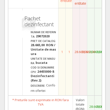
entitate
entitate
Pachet
dezinfectant
NUMAR DE REFERIN
29072020
TA:
PRET DE CATALOG:
28.665,00 RON /
Unitate de mas
1
1
28.665,00
28.665,00
28.665,00
28.665,0
ura
UNITATE DE MASU
bucata
RA:
COD SI DENUMIRE
24455000-8
CPV:
Dezinfectanti
(Rev.2)
Confo
DESCRIERE:
rm ofertei
* Preturile sunt exprimate in RON fara
Valori
TVA
totale
28.665,00
28.665,0
(RON):