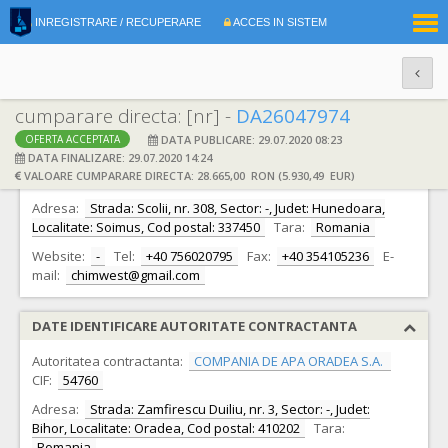
|
INREGISTRARE / RECUPERARE
ACCES IN SISTEM
RO
EN
cumparare directa: [nr] -
DA26047974
DATA PUBLICARE: 29.07.2020 08:23
OFERTA ACCEPTATA
DATE IDENTIFICARE OFERTANT
DATA FINALIZARE: 29.07.2020 14:24
VALOARE CUMPARARE DIRECTA: 28.665,00 RON (5.930,49 EUR)
Ofertant:
S.C. CHIMWEST S.R.L.
CIF:
23764546
Adresa:
Strada: Scolii, nr. 308, Sector: -, Judet: Hunedoara,
Localitate: Soimus, Cod postal: 337450
Tara:
Romania
Website:
-
Tel:
+40 756020795
Fax:
+40 354105236
E-
mail:
chimwest@gmail.com
DATE IDENTIFICARE AUTORITATE CONTRACTANTA
Autoritatea contractanta:
COMPANIA DE APA ORADEA S.A.
CIF:
54760
Adresa:
Strada: Zamfirescu Duiliu, nr. 3, Sector: -, Judet:
Bihor, Localitate: Oradea, Cod postal: 410202
Tara:
Romania