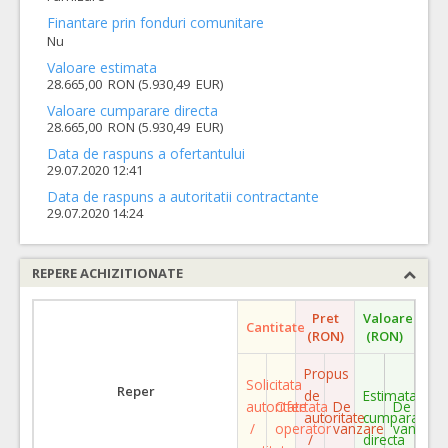
Finantare prin fonduri comunitare
Nu
Valoare estimata
28.665,00 RON (5.930,49 EUR)
Valoare cumparare directa
28.665,00 RON (5.930,49 EUR)
Data de raspuns a ofertantului
29.07.2020 12:41
Data de raspuns a autoritatii contractante
29.07.2020 14:24
REPERE ACHIZITIONATE
Pret
Valoare
Cantitate
(RON)
(RON)
Propus
Solicitata
Reper
de
Estimata
autoritate
Ofertata
De
De
autoritate
cumparare
/
operator
vanzare
vanzare
/
directa