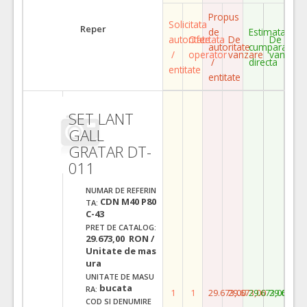
Propus
Solicitata
Reper
de
Estimata
autoritate
Ofertata
De
De
autoritate
cumparare
/
operator
vanzare
vanzare
/
directa
entitate
entitate
SET LANT
GALL
GRATAR DT-
011
NUMAR DE REFERIN
CDN M40 P80
TA:
C-43
PRET DE CATALOG:
29.673,00 RON /
Unitate de mas
ura
UNITATE DE MASU
bucata
RA:
1
1
29.673,00
29.673,00
29.673,00
29.673,0
COD SI DENUMIRE