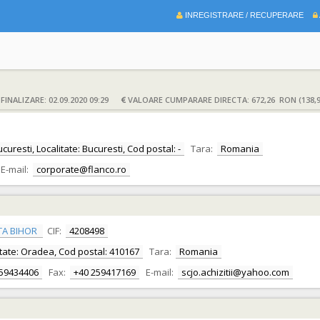
INREGISTRARE / RECUPERARE
INALIZARE: 02.09.2020 09:29
VALOARE CUMPARARE DIRECTA: 672,26 RON (138,
curesti, Localitate: Bucuresti, Cod postal: -
Tara:
Romania
E-mail:
corporate@flanco.ro
TA BIHOR
CIF:
4208498
alitate: Oradea, Cod postal: 410167
Tara:
Romania
259434406
Fax:
+40 259417169
E-mail:
scjo.achizitii@yahoo.com