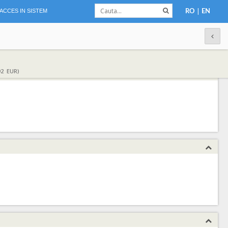
|
ACCES IN SISTEM
RO
EN
92 EUR)