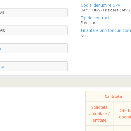
Cod si denumire CPV
39711130-9 - Frigidere (Rev.2
 Alb
Tip de contract
Furnizare
 Alb
Finantare prin fonduri com
Nu
e
te
Cantitate
Solicitata
Ofert
autoritate /
opera
entitate