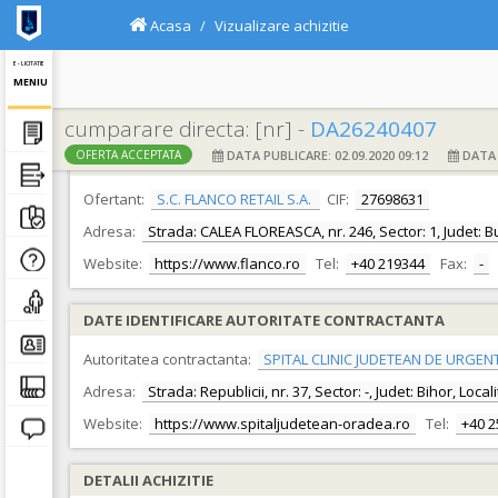
Acasa
Vizualizare achizitie
E - LICITATIE
MENIU
cumparare directa: [nr] -
DA26240407
DATA PUBLICARE: 02.09.2020 09:12
DATA F
OFERTA ACCEPTATA
DATE IDENTIFICARE OFERTANT
Ofertant:
S.C. FLANCO RETAIL S.A.
CIF:
27698631
Adresa:
Strada: CALEA FLOREASCA, nr. 246, Sector: 1, Judet: Bu
Website:
https://www.flanco.ro
Tel:
+40 219344
Fax:
-
DATE IDENTIFICARE AUTORITATE CONTRACTANTA
Autoritatea contractanta:
SPITAL CLINIC JUDETEAN DE URGEN
Adresa:
Strada: Republicii, nr. 37, Sector: -, Judet: Bihor, Loc
Website:
https://www.spitaljudetean-oradea.ro
Tel:
+40 
DETALII ACHIZITIE