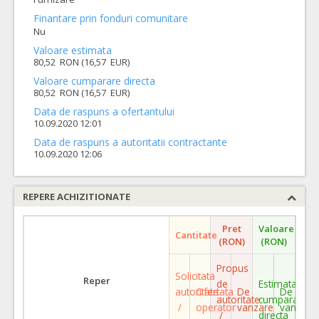
Finantare prin fonduri comunitare
Nu
Valoare estimata
80,52 RON (16,57 EUR)
Valoare cumparare directa
80,52 RON (16,57 EUR)
Data de raspuns a ofertantului
10.09.2020 12:01
Data de raspuns a autoritatii contractante
10.09.2020 12:06
REPERE ACHIZITIONATE
Pret
Valoare
Cantitate
(RON)
(RON)
Propus
Solicitata
Reper
de
Estimata
autoritate
Ofertata
De
De
autoritate
cumparare
/
operator
vanzare
vanzare
/
directa