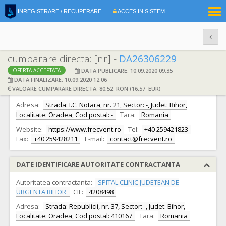
|
INREGISTRARE / RECUPERARE
ACCES IN SISTEM
RO
EN
cumparare directa: [nr] -
DA26306229
DATA PUBLICARE: 10.09.2020 09:35
OFERTA ACCEPTATA
DATE IDENTIFICARE OFERTANT
DATA FINALIZARE: 10.09.2020 12:06
VALOARE CUMPARARE DIRECTA: 80,52 RON (16,57 EUR)
Ofertant:
S.C. Frecvent S.R.L.
CIF:
13701516
Adresa:
Strada: I.C. Notara, nr. 21, Sector: -, Judet: Bihor,
Localitate: Oradea, Cod postal: -
Tara:
Romania
Website:
https://www.frecvent.ro
Tel:
+40 259421823
Fax:
+40 259428211
E-mail:
contact@frecvent.ro
DATE IDENTIFICARE AUTORITATE CONTRACTANTA
Autoritatea contractanta:
SPITAL CLINIC JUDETEAN DE
URGENTA BIHOR
CIF:
4208498
Adresa:
Strada: Republicii, nr. 37, Sector: -, Judet: Bihor,
Localitate: Oradea, Cod postal: 410167
Tara:
Romania