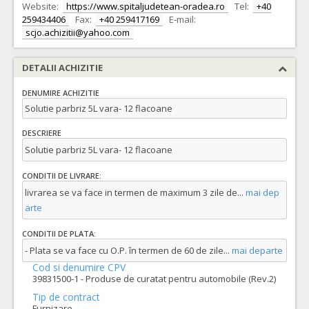
Website:
https://www.spitaljudetean-oradea.ro
Tel:
+40
259434406
Fax:
+40 259417169
E-mail:
scjo.achizitii@yahoo.com
DETALII ACHIZITIE
DENUMIRE ACHIZITIE
Solutie parbriz 5L vara- 12 flacoane
DESCRIERE
Solutie parbriz 5L vara- 12 flacoane
CONDITII DE LIVRARE:
livrarea se va face in termen de maximum 3 zile de
...
mai dep
arte
CONDITII DE PLATA:
- Plata se va face cu O.P. în termen de 60 de zile
...
mai departe
Cod si denumire CPV
39831500-1 - Produse de curatat pentru automobile (Rev.2)
Tip de contract
Furnizare