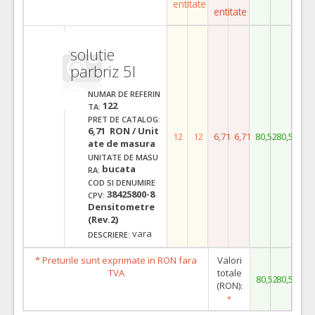
entitate
entitate
solutie
parbriz 5l
NUMAR DE REFERIN
122
TA:
PRET DE CATALOG:
6,71 RON / Unit
12
12
6,71
6,71
80,52
80,52
ate de masura
UNITATE DE MASU
bucata
RA:
COD SI DENUMIRE
38425800-8
CPV:
Densitometre
(Rev.2)
vara
DESCRIERE:
* Preturile sunt exprimate in RON fara
Valori
TVA
totale
80,52
80,52
(RON):
*