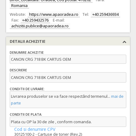
Romania
Website:
https://www.apaoradea.ro
Tel:
+40 259436934
Fax:
+40 259432576
E-mail:
achizitii.publice@apaoradea.ro
DETALII ACHIZITIE
DENUMIRE ACHIZITIE
CANON CRG 718 BK CARTUS OEM
DESCRIERE
CANON CRG 718 BK CARTUS OEM
CONDITII DE LIVRARE:
Livrarea produselor se va face respectând termenul
...
mai de
parte
CONDITII DE PLATA:
Plata cu OP la 30 de zile , conform comanda.
Cod si denumire CPV
30125100-2 - Cartuse de toner (Rev.2)