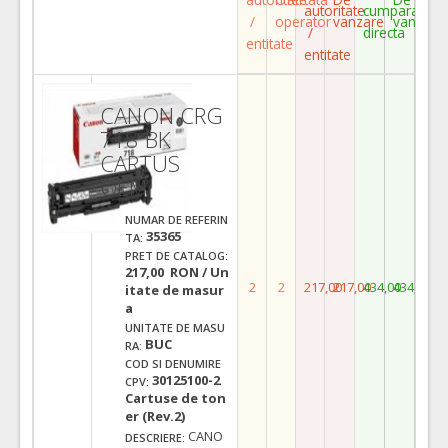
autoritate
cumparare
/
operator
vanzare
vanzare
/
directa
entitate
entitate
CANON CRG
718 BK
CARTUS
OEM
NUMAR DE REFERIN
35365
TA:
PRET DE CATALOG:
217,00 RON / Un
2
2
217,00
217,00
434,00
434,00
itate de masur
a
UNITATE DE MASU
BUC
RA:
COD SI DENUMIRE
30125100-2
CPV:
Cartuse de ton
er (Rev.2)
CANO
DESCRIERE: