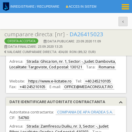
|
INREGISTRARE / RECUPERARE
ACCES IN SISTEM
RO
EN
cumparare directa: [nr] -
DA26415023
DATA PUBLICARE: 23.09.2020 11:09
OFERTA ACCEPTATA
DATE IDENTIFICARE OFERTANT
DATA FINALIZARE: 23.09.2020 13:25
VALOARE CUMPARARE DIRECTA: 434,00 RON (89,32 EUR)
Ofertant:
S.C. MEDA CONSULT S.R.L.
CIF:
15730038
Adresa:
Strada: Ghica Ion, nr. 1, Sector: -, Judet: Dambovita,
Localitate: Targoviste, Cod postal: 130121
Tara:
Romania
Website:
https://www.e-licitatie.ro
Tel:
+40 245210105
Fax:
+40 245210105
E-mail:
OFFICE@MEDACONSULT.RO
DATE IDENTIFICARE AUTORITATE CONTRACTANTA
Autoritatea contractanta:
COMPANIA DE APA ORADEA S.A.
CIF:
54760
Adresa:
Strada: Zamfirescu Duiliu, nr. 3, Sector: -, Judet:
Bihor, Localitate: Oradea, Cod postal: 410202
Tara: