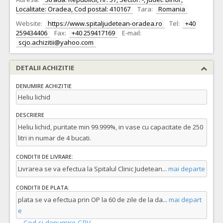
Localitate: Oradea, Cod postal: 410167
Tara:
Romania
Website:
https://www.spitaljudetean-oradea.ro
Tel:
+40
259434406
Fax:
+40 259417169
E-mail:
scjo.achizitii@yahoo.com
DETALII ACHIZITIE
DENUMIRE ACHIZITIE
Heliu lichid
DESCRIERE
Heliu lichid, puritate min 99.999%, in vase cu capacitate de 250
litri in numar de 4 bucati.
CONDITII DE LIVRARE:
Livrarea se va efectua la Spitalul Clinic Judetean
...
mai departe
CONDITII DE PLATA:
plata se va efectua prin OP la 60 de zile de la da
...
mai depart
e
Cod si denumire CPV