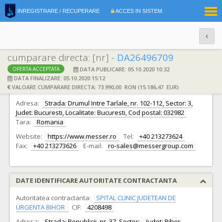
|
INREGISTRARE / RECUPERARE
ACCES IN SISTEM
RO
EN
cumparare directa: [nr] -
DA26496709
DATA PUBLICARE: 05.10.2020 10:32
OFERTA ACCEPTATA
DATE IDENTIFICARE OFERTANT
DATA FINALIZARE: 05.10.2020 15:12
VALOARE CUMPARARE DIRECTA: 73.990,00 RON (15.186,47 EUR)
Ofertant:
S.C. Messer Romania Gaz S.R.L.
CIF:
10547308
Adresa:
Strada: Drumul Intre Tarlale, nr. 102-112, Sector: 3,
Judet: Bucuresti, Localitate: Bucuresti, Cod postal: 032982
Tara:
Romania
Website:
https://www.messer.ro
Tel:
+40 213273624
Fax:
+40 213273626
E-mail:
ro-sales@messergroup.com
DATE IDENTIFICARE AUTORITATE CONTRACTANTA
Autoritatea contractanta:
SPITAL CLINIC JUDETEAN DE
URGENTA BIHOR
CIF:
4208498
Adresa:
Strada: Republicii, nr. 37, Sector: -, Judet: Bihor,