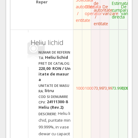
Reper
de
Estimata
autoritate
Ofertata
De
De
autoritate
cumparare
/
operator
vanzare
vanzare
/
directa
entitate
entitate
Heliu lichid
NUMAR DE REFERIN
Heliu lichid
TA:
PRET DE CATALOG:
220,00 RON / Un
itate de masur
a
UNITATE DE MASU
1000
1000
73,99
73,99
73.990,00
73.990,0
litru
RA:
COD SI DENUMIRE
24111300-8
CPV:
Heliu (Rev.2)
Heliu li
DESCRIERE:
chid, puritate min
99.999%, in vase
dewar cu capacit