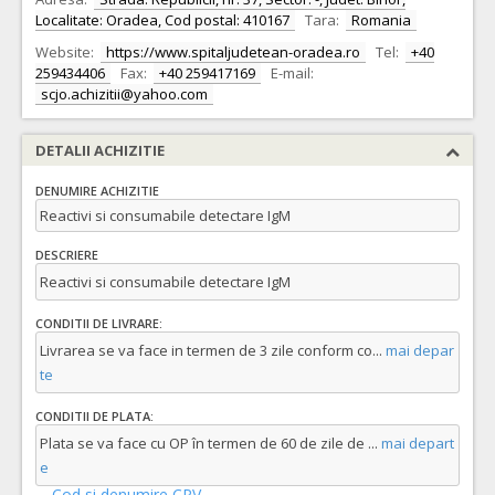
Localitate: Oradea, Cod postal: 410167
Tara:
Romania
Website:
https://www.spitaljudetean-oradea.ro
Tel:
+40
259434406
Fax:
+40 259417169
E-mail:
scjo.achizitii@yahoo.com
DETALII ACHIZITIE
DENUMIRE ACHIZITIE
Reactivi si consumabile detectare IgM
DESCRIERE
Reactivi si consumabile detectare IgM
CONDITII DE LIVRARE:
Livrarea se va face in termen de 3 zile conform co
...
mai depar
te
CONDITII DE PLATA:
Plata se va face cu OP în termen de 60 de zile de
...
mai depart
e
Cod si denumire CPV