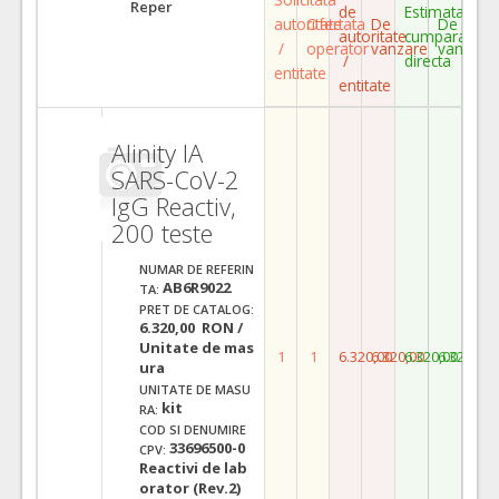
Reper
de
Estimata
autoritate
Ofertata
De
De
autoritate
cumparare
/
operator
vanzare
vanzare
/
directa
entitate
entitate
Alinity IA
SARS-CoV-2
IgG Reactiv,
200 teste
NUMAR DE REFERIN
AB6R9022
TA:
PRET DE CATALOG:
6.320,00 RON /
Unitate de mas
1
1
6.320,00
6.320,00
6.320,00
6.320,00
ura
UNITATE DE MASU
kit
RA:
COD SI DENUMIRE
33696500-0
CPV:
Reactivi de lab
orator (Rev.2)