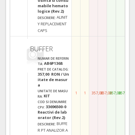
osinta si consu
mabile hemato
logice (Rev.2)
ALINIT
DESCRIERE:
Y REPLACEMENT
CAPS
BUFFER
NUMAR DE REFERIN
AB6P1368
TA:
PRET DE CATALOG:
357,00 RON / Un
itate de masur
a
UNITATE DE MASU
1
1
357,00
357,00
357,00
357,00
KIT
RA:
COD SI DENUMIRE
33696500-0
CPV:
Reactivi de lab
orator (Rev.2)
BUFFE
DESCRIERE:
R PT ANALIZOR A