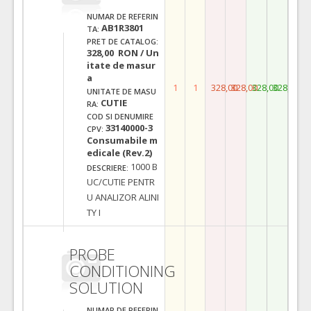
NUMAR DE REFERIN
AB1R3801
TA:
PRET DE CATALOG:
328,00 RON / Un
itate de masur
a
1
1
328,00
328,00
328,00
328,00
UNITATE DE MASU
CUTIE
RA:
COD SI DENUMIRE
33140000-3
CPV:
Consumabile m
edicale (Rev.2)
1000 B
DESCRIERE:
UC/CUTIE PENTR
U ANALIZOR ALINI
TY I
PROBE
CONDITIONING
SOLUTION
NUMAR DE REFERIN