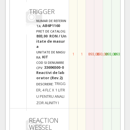
TRIGGER
NUMAR DE REFERIN
AB6P1160
TA:
PRET DE CATALOG:
893,00 RON / Un
itate de masur
a
UNITATE DE MASU
1
1
893,00
893,00
893,00
893,00
KIT
RA:
COD SI DENUMIRE
33696500-0
CPV:
Reactivi de lab
orator (Rev.2)
TRIGG
DESCRIERE:
ER, 4 FLC X 1 LITR
U PENTRU ANALI
ZOR ALINITY I
REACTION
WESSEL