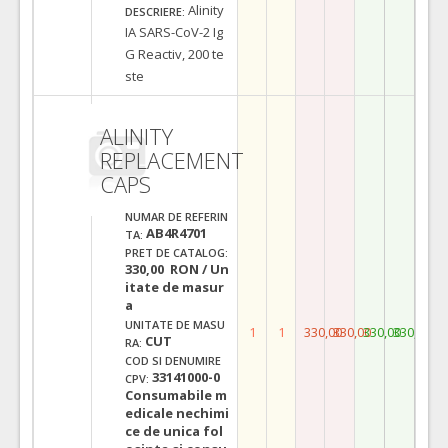
Alinity
DESCRIERE:
IA SARS-CoV-2 Ig
G Reactiv, 200 te
ste
ALINITY
REPLACEMENT
CAPS
NUMAR DE REFERIN
AB4R4701
TA:
PRET DE CATALOG:
330,00 RON / Un
itate de masur
a
UNITATE DE MASU
1
1
330,00
330,00
330,00
330,00
CUT
RA:
COD SI DENUMIRE
33141000-0
CPV:
Consumabile m
edicale nechimi
ce de unica fol