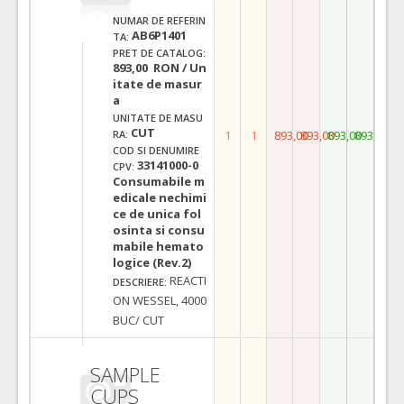
NUMAR DE REFERIN
AB6P1401
TA:
PRET DE CATALOG:
893,00 RON / Un
itate de masur
a
UNITATE DE MASU
CUT
1
1
893,00
893,00
893,00
893,00
RA:
COD SI DENUMIRE
33141000-0
CPV:
Consumabile m
edicale nechimi
ce de unica fol
osinta si consu
mabile hemato
logice (Rev.2)
REACTI
DESCRIERE:
ON WESSEL, 4000
BUC/ CUT
SAMPLE
CUPS