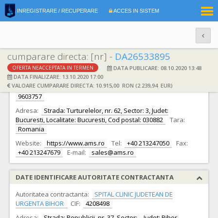
|
INREGISTRARE / RECUPERARE
ACCES IN SISTEM
RO
EN
cumparare directa: [nr] -
DA26533895
DATA PUBLICARE: 08.10.2020 13:48
OFERTA NEACCEPTATA IN TERMEN
DATE IDENTIFICARE OFERTANT
DATA FINALIZARE: 13.10.2020 17:00
VALOARE CUMPARARE DIRECTA: 10.915,00 RON (2.239,94 EUR)
Ofertant:
S.C. A.M.S. 2000 TRADING IMPEX S.R.L.
CIF:
9603757
Adresa:
Strada: Turturelelor, nr. 62, Sector: 3, Judet:
Bucuresti, Localitate: Bucuresti, Cod postal: 030882
Tara:
Romania
Website:
https://www.ams.ro
Tel:
+40 213247050
Fax:
+40 213247679
E-mail:
sales@ams.ro
DATE IDENTIFICARE AUTORITATE CONTRACTANTA
Autoritatea contractanta:
SPITAL CLINIC JUDETEAN DE
URGENTA BIHOR
CIF:
4208498
Adresa:
Strada: Republicii, nr. 37, Sector: -, Judet: Bihor,