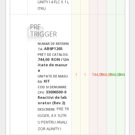
LINITY I 4 FLC X 1 L
ITRU
PRE
TRIGGER
NUMAR DE REFERIN
AB6P1265
TA:
PRET DE CATALOG:
744,00 RON / Un
itate de masur
a
1
1
744,00
744,00
744,00
744,00
UNITATE DE MASU
KIT
RA:
COD SI DENUMIRE
33696500-0
CPV:
Reactivi de lab
orator (Rev.2)
PRE TR
DESCRIERE:
IGGER, 4 X 1LITR
U PENTRU ANALI
ZOR ALINITY I