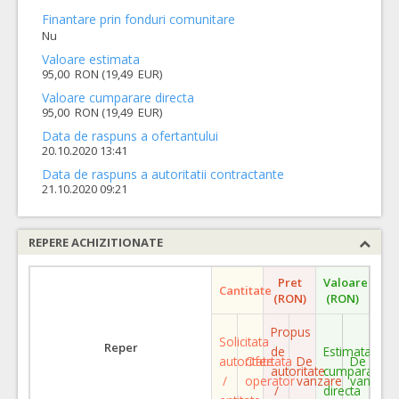
Finantare prin fonduri comunitare
Nu
Valoare estimata
95,00 RON (19,49 EUR)
Valoare cumparare directa
95,00 RON (19,49 EUR)
Data de raspuns a ofertantului
20.10.2020 13:41
Data de raspuns a autoritatii contractante
21.10.2020 09:21
REPERE ACHIZITIONATE
Pret
Valoare
Cantitate
(RON)
(RON)
Propus
Solicitata
Reper
de
Estimata
autoritate
Ofertata
De
De
autoritate
cumparare
/
operator
vanzare
vanzare
/
directa