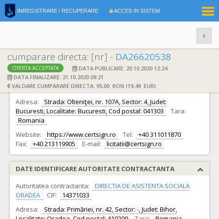
|
INREGISTRARE / RECUPERARE
ACCES IN SISTEM
RO
EN
cumparare directa: [nr] -
DA26620538
DATA PUBLICARE: 20.10.2020 12:24
OFERTA ACCEPTATA
DATE IDENTIFICARE OFERTANT
DATA FINALIZARE: 21.10.2020 09:21
VALOARE CUMPARARE DIRECTA: 95,00 RON (19,49 EUR)
Ofertant:
S.C. CERTSIGN S.A.
CIF:
18288250
Adresa:
Strada: Olteniţei, nr. 107A, Sector: 4, Judet:
Bucuresti, Localitate: Bucuresti, Cod postal: 041303
Tara:
Romania
Website:
https://www.certsign.ro
Tel:
+40 311011870
Fax:
+40 213119905
E-mail:
licitatii@certsign.ro
DATE IDENTIFICARE AUTORITATE CONTRACTANTA
Autoritatea contractanta:
DIRECTIA DE ASISTENTA SOCIALA
ORADEA
CIF:
14371033
Adresa:
Strada: Primăriei, nr. 42, Sector: -, Judet: Bihor,
Localitate: Oradea, Cod postal: 410209
Tara:
Romania