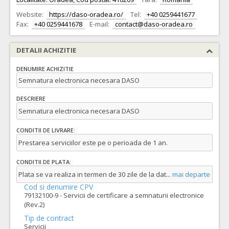
Website:
https://daso-oradea.ro/
Tel:
+40 0259441677
Fax:
+40 0259441678
E-mail:
contact@daso-oradea.ro
DETALII ACHIZITIE
DENUMIRE ACHIZITIE
Semnatura electronica necesara DASO
DESCRIERE
Semnatura electronica necesara DASO
CONDITII DE LIVRARE:
Prestarea serviciilor este pe o perioada de 1 an.
CONDITII DE PLATA:
Plata se va realiza in termen de 30 zile de la dat
...
mai departe
Cod si denumire CPV
79132100-9 - Servicii de certificare a semnaturii electronice
(Rev.2)
Tip de contract
Servicii