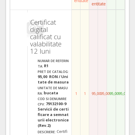
entitate
entitate
Certificat
digital
calificat cu
valabilitate
12 luni
NUMAR DE REFERIN
R1
TA:
PRET DE CATALOG:
95,00 RON / Uni
tate de masura
UNITATE DE MASU
bucata
1
1
95,00
95,00
95,00
95,00
RA:
COD SI DENUMIRE
79132100-9
CPV:
Servicii de certi
ficare a semnat
urii electronice
(Rev.2)
Certifi
DESCRIERE: