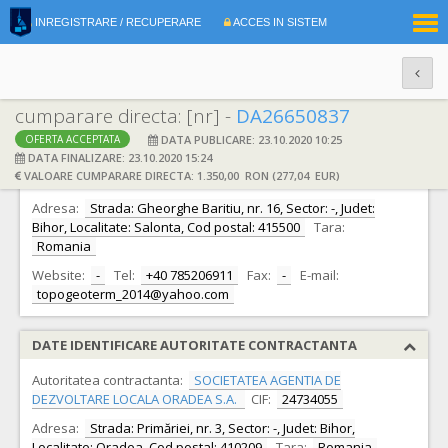
|
INREGISTRARE / RECUPERARE
ACCES IN SISTEM
RO
EN
cumparare directa: [nr] -
DA26650837
DATA PUBLICARE: 23.10.2020 10:25
OFERTA ACCEPTATA
DATE IDENTIFICARE OFERTANT
DATA FINALIZARE: 23.10.2020 15:24
VALOARE CUMPARARE DIRECTA: 1.350,00 RON (277,04 EUR)
Ofertant:
S.C. TOPOGEOTERM S.R.L.
CIF:
28510492
Adresa:
Strada: Gheorghe Baritiu, nr. 16, Sector: -, Judet:
Bihor, Localitate: Salonta, Cod postal: 415500
Tara:
Romania
Website:
-
Tel:
+40 785206911
Fax:
-
E-mail:
topogeoterm_2014@yahoo.com
DATE IDENTIFICARE AUTORITATE CONTRACTANTA
Autoritatea contractanta:
SOCIETATEA AGENTIA DE
DEZVOLTARE LOCALA ORADEA S.A.
CIF:
24734055
Adresa:
Strada: Primăriei, nr. 3, Sector: -, Judet: Bihor,
Localitate: Oradea, Cod postal: 410209
Tara:
Romania