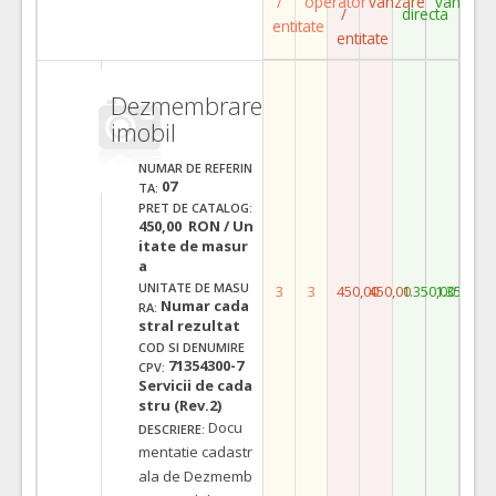
/
operator
vanzare
vanzare
/
directa
entitate
entitate
Dezmembrare
imobil
NUMAR DE REFERIN
07
TA:
PRET DE CATALOG:
450,00 RON / Un
itate de masur
a
UNITATE DE MASU
3
3
450,00
450,00
1.350,00
1.350,00
Numar cada
RA:
stral rezultat
COD SI DENUMIRE
71354300-7
CPV:
Servicii de cada
stru (Rev.2)
Docu
DESCRIERE:
mentatie cadastr
ala de Dezmemb