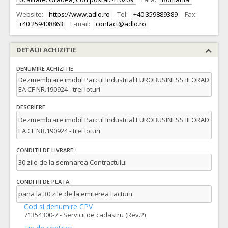
Website:
https://www.adlo.ro
Tel:
+40 359889389
Fax:
+40 259408863
E-mail:
contact@adlo.ro
DETALII ACHIZITIE
DENUMIRE ACHIZITIE
Dezmembrare imobil Parcul Industrial EUROBUSINESS III ORAD
EA CF NR.190924 - trei loturi
DESCRIERE
Dezmembrare imobil Parcul Industrial EUROBUSINESS III ORAD
EA CF NR.190924 - trei loturi
CONDITII DE LIVRARE:
30 zile de la semnarea Contractului
CONDITII DE PLATA:
pana la 30 zile de la emiterea Facturii
Cod si denumire CPV
71354300-7 - Servicii de cadastru (Rev.2)