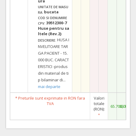
ura
UNITATE DE MASU
bucata
RA:
COD SI DENUMIRE
39512300-7
CPV:
Huse pentru sa
ltele (Rev.2)
HUSA I
DESCRIERE:
NVELITOARE TAR
GA PACIENT - 15.
000 BUC. CARACT
ERISTICI -produs
din material de ti
p bilaminar di
...
mai departe
* Preturile sunt exprimate in RON fara
Valori
TVA
totale
65.700,00
65.700,0
(RON):
*