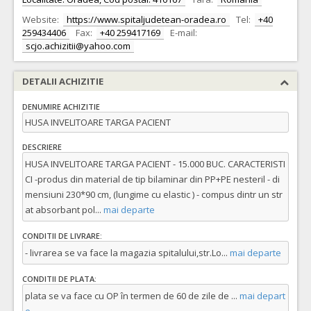
Website:
https://www.spitaljudetean-oradea.ro
Tel:
+40
259434406
Fax:
+40 259417169
E-mail:
scjo.achizitii@yahoo.com
DETALII ACHIZITIE
DENUMIRE ACHIZITIE
HUSA INVELITOARE TARGA PACIENT
DESCRIERE
HUSA INVELITOARE TARGA PACIENT - 15.000 BUC. CARACTERISTI
CI -produs din material de tip bilaminar din PP+PE nesteril - di
mensiuni 230*90 cm, (lungime cu elastic ) - compus dintr un str
at absorbant pol
...
mai departe
CONDITII DE LIVRARE:
- livrarea se va face la magazia spitalului,str.Lo
...
mai departe
CONDITII DE PLATA:
plata se va face cu OP în termen de 60 de zile de
...
mai depart