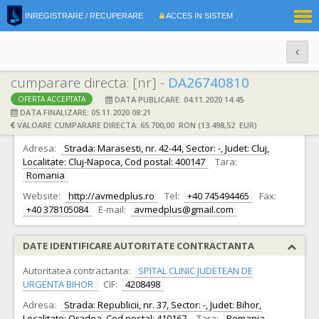
|
INREGISTRARE / RECUPERARE
ACCES IN SISTEM
RO
EN
cumparare directa: [nr] -
DA26740810
DATA PUBLICARE: 04.11.2020 14:45
OFERTA ACCEPTATA
DATE IDENTIFICARE OFERTANT
DATA FINALIZARE: 05.11.2020 08:21
VALOARE CUMPARARE DIRECTA: 65.700,00 RON (13.498,52 EUR)
Ofertant:
S.C. AVMED PLUS S.R.L.
CIF:
29200716
Adresa:
Strada: Marasesti, nr. 42-44, Sector: -, Judet: Cluj,
Localitate: Cluj-Napoca, Cod postal: 400147
Tara:
Romania
Website:
http://avmedplus.ro
Tel:
+40 745494465
Fax:
+40 378105084
E-mail:
avmedplus@gmail.com
DATE IDENTIFICARE AUTORITATE CONTRACTANTA
Autoritatea contractanta:
SPITAL CLINIC JUDETEAN DE
URGENTA BIHOR
CIF:
4208498
Adresa:
Strada: Republicii, nr. 37, Sector: -, Judet: Bihor,
Localitate: Oradea, Cod postal: 410167
Tara:
Romania