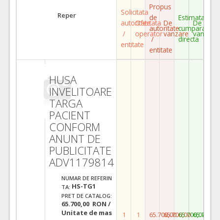
Propus
Solicitata
Reper
de
Estimata
autoritate
Ofertata
De
De
autoritate
cumparare
/
operator
vanzare
vanzare
/
directa
entitate
entitate
HUSA
INVELITOARE
TARGA
PACIENT
CONFORM
ANUNT DE
PUBLICITATE
ADV1179814
NUMAR DE REFERIN
HS-TG1
TA:
PRET DE CATALOG:
65.700,00 RON /
Unitate de mas
1
1
65.700,00
65.700,00
65.700,00
65.700,0