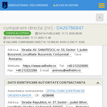
|
INREGISTRARE / RECUPERARE
ACCES IN SISTEM
RO
EN
cumparare directa: [nr] -
DA26786847
DATA PUBLICARE: 11.11.2020 08:08
OFERTA ACCEPTATA
DATE IDENTIFICARE OFERTANT
DATA FINALIZARE: 11.11.2020 11:48
VALOARE CUMPARARE DIRECTA: 10.900,00 RON (2.239,71 EUR)
Ofertant:
S.C. WILHELM ROMCO S.R.L.
CIF:
5427496
Adresa:
Strada: AV. SANATESCU, nr. 53, Sector: 1, Judet:
Bucuresti, Localitate: Bucuresti, Cod postal: -
Tara:
Romania
Website:
https://www.wilhelm.ro
Tel:
+40 212320090
Fax:
+40 212322284
E-mail:
aninoiu@wilhelm.ro
DATE IDENTIFICARE AUTORITATE CONTRACTANTA
Autoritatea contractanta:
SPITAL CLINIC JUDETEAN DE
URGENTA BIHOR
CIF:
4208498
Adresa:
Strada: Republicii, nr. 37, Sector: -, Judet: Bihor,
Localitate: Oradea, Cod postal: 410167
Tara:
Romania