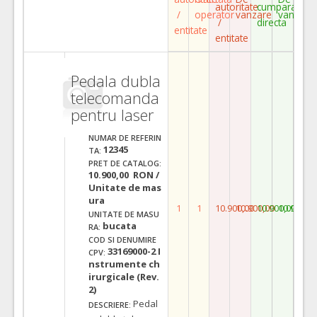
autoritate
cumparare
/
operator
vanzare
vanzare
/
directa
entitate
entitate
Pedala dubla
telecomanda
pentru laser
NUMAR DE REFERIN
12345
TA:
PRET DE CATALOG:
10.900,00 RON /
Unitate de mas
ura
1
1
10.900,00
10.900,00
10.900,00
10.900,0
UNITATE DE MASU
bucata
RA:
COD SI DENUMIRE
33169000-2 I
CPV:
nstrumente ch
irurgicale (Rev.
2)
Pedal
DESCRIERE: