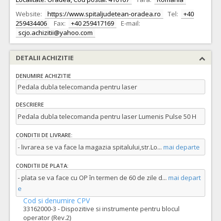
Website:
https://www.spitaljudetean-oradea.ro
Tel:
+40
259434406
Fax:
+40 259417169
E-mail:
scjo.achizitii@yahoo.com
DETALII ACHIZITIE
DENUMIRE ACHIZITIE
Pedala dubla telecomanda pentru laser
DESCRIERE
Pedala dubla telecomanda pentru laser Lumenis Pulse 50 H
CONDITII DE LIVRARE:
- livrarea se va face la magazia spitalului,str.Lo
...
mai departe
CONDITII DE PLATA:
- plata se va face cu OP în termen de 60 de zile d
...
mai depart
e
Cod si denumire CPV
33162000-3 - Dispozitive si instrumente pentru blocul
operator (Rev.2)