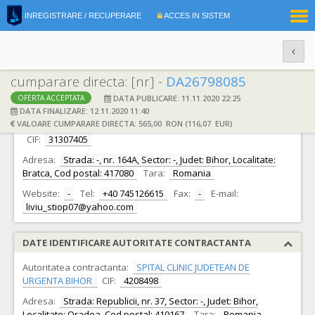
|
INREGISTRARE / RECUPERARE
ACCES IN SISTEM
RO
EN
cumparare directa: [nr] -
DA26798085
DATA PUBLICARE: 11.11.2020 22:25
OFERTA ACCEPTATA
DATE IDENTIFICARE OFERTANT
DATA FINALIZARE: 12.11.2020 11:40
VALOARE CUMPARARE DIRECTA: 565,00 RON (116,07 EUR)
Ofertant:
STIOP LIVIU CRISTIN INTREPRINDERE INDIVIDUALA -
CIF:
31307405
Adresa:
Strada: -, nr. 164A, Sector: -, Judet: Bihor, Localitate:
Bratca, Cod postal: 417080
Tara:
Romania
Website:
-
Tel:
+40 745126615
Fax:
-
E-mail:
liviu_stiop07@yahoo.com
DATE IDENTIFICARE AUTORITATE CONTRACTANTA
Autoritatea contractanta:
SPITAL CLINIC JUDETEAN DE
URGENTA BIHOR
CIF:
4208498
Adresa:
Strada: Republicii, nr. 37, Sector: -, Judet: Bihor,
Localitate: Oradea, Cod postal: 410167
Tara:
Romania