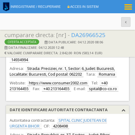
|
INREGISTRARE / RECUPERARE
ACCES IN SISTEM
RO
EN
cumparare directa: [nr] -
DA26966525
DATA PUBLICARE: 04.12.2020 08:06
OFERTA ACCEPTATA
DATE IDENTIFICARE OFERTANT
DATA FINALIZARE: 04.12.2020 12:48
VALOARE CUMPARARE DIRECTA: 2.842,00 RON (583,14 EUR)
Ofertant:
S.C. CO&CO Consumer 2002 S.R.L. S.R.L.
CIF:
14934994
Adresa:
Strada: Preciziei, nr. 1, Sector: 6, Judet: Bucuresti,
Localitate: Bucuresti, Cod postal: 062202
Tara:
Romania
Website:
https://www.consumer2002.com
Tel:
+40
213164455
Fax:
+40 213164455
E-mail:
spital@co-co.ro
DATE IDENTIFICARE AUTORITATE CONTRACTANTA
Autoritatea contractanta:
SPITAL CLINIC JUDETEAN DE
URGENTA BIHOR
CIF:
4208498
Adresa:
Strada: Republicii, nr. 37, Sector: -, Judet: Bihor,