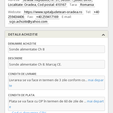
Localitate: Oradea, Cod postal: 410167
Tara:
Romania
Website:
https://www.spitaljudetean-oradea.ro
Tel:
+40
259434406
Fax:
+40 259417169
E-mail:
scjo.achizitii@yahoo.com
DETALII ACHIZITIE
DENUMIRE ACHIZITIE
Sonde alimentatie Ch 8
DESCRIERE
Sonde alimentatie Ch 8. Marcaj CE.
CONDITII DE LIVRARE:
Livrarea se va face in termen de 3 zile conform co
...
mai depar
te
CONDITII DE PLATA:
Plata se va face cu OP în termen de 60 de zile de
...
mai depart
e
Cod si denumire CPV