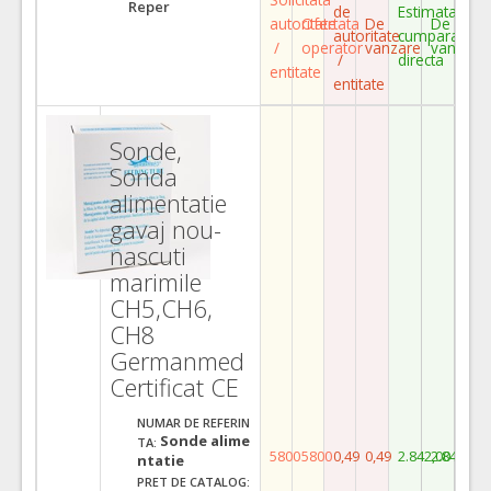
Reper
de
Estimata
autoritate
Ofertata
De
De
autoritate
cumparare
/
operator
vanzare
vanzare
/
directa
entitate
entitate
Sonde,
Sonda
alimentatie
gavaj nou-
nascuti
marimile
CH5,CH6,
CH8
Germanmed
Certificat CE
NUMAR DE REFERIN
Sonde alime
TA:
5800
5800
0,49
0,49
2.842,00
2.842,00
ntatie
PRET DE CATALOG: