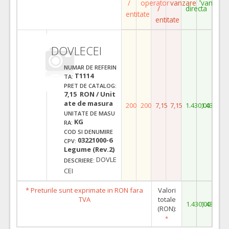
/
operator
vanzare
vanzare
/
directa
entitate
entitate
DOVLECEI
NUMAR DE REFERIN
T1114
TA:
PRET DE CATALOG:
7,15 RON / Unit
ate de masura
200
200
7,15
7,15
1.430,00
1.430,00
UNITATE DE MASU
KG
RA:
COD SI DENUMIRE
03221000-6
CPV:
Legume (Rev.2)
DOVLE
DESCRIERE:
CEI
* Preturile sunt exprimate in RON fara
Valori
TVA
totale
1.430,00
1.430,00
(RON):
*