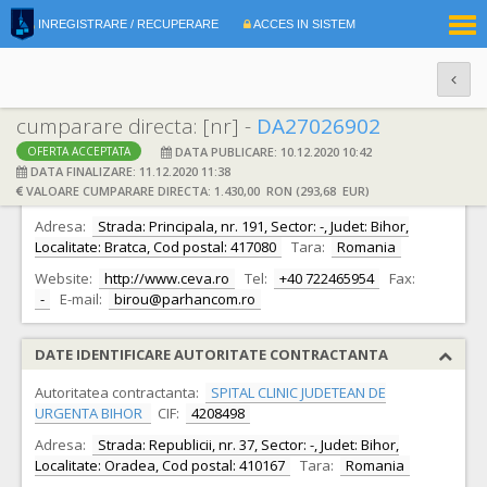
|
INREGISTRARE / RECUPERARE
ACCES IN SISTEM
RO
EN
cumparare directa: [nr] -
DA27026902
DATA PUBLICARE: 10.12.2020 10:42
OFERTA ACCEPTATA
DATE IDENTIFICARE OFERTANT
DATA FINALIZARE: 11.12.2020 11:38
VALOARE CUMPARARE DIRECTA: 1.430,00 RON (293,68 EUR)
Ofertant:
S.C. PARHAN COM S.R.L.
CIF:
4491776
Adresa:
Strada: Principala, nr. 191, Sector: -, Judet: Bihor,
Localitate: Bratca, Cod postal: 417080
Tara:
Romania
Website:
http://www.ceva.ro
Tel:
+40 722465954
Fax:
-
E-mail:
birou@parhancom.ro
DATE IDENTIFICARE AUTORITATE CONTRACTANTA
Autoritatea contractanta:
SPITAL CLINIC JUDETEAN DE
URGENTA BIHOR
CIF:
4208498
Adresa:
Strada: Republicii, nr. 37, Sector: -, Judet: Bihor,
Localitate: Oradea, Cod postal: 410167
Tara:
Romania