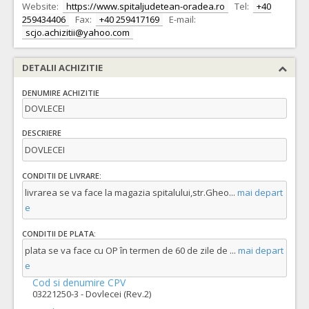
Website:
https://www.spitaljudetean-oradea.ro
Tel:
+40
259434406
Fax:
+40 259417169
E-mail:
scjo.achizitii@yahoo.com
DETALII ACHIZITIE
DENUMIRE ACHIZITIE
DOVLECEI
DESCRIERE
DOVLECEI
CONDITII DE LIVRARE:
livrarea se va face la magazia spitalului,str.Gheo
...
mai depart
e
CONDITII DE PLATA:
plata se va face cu OP în termen de 60 de zile de
...
mai depart
e
Cod si denumire CPV
03221250-3 - Dovlecei (Rev.2)