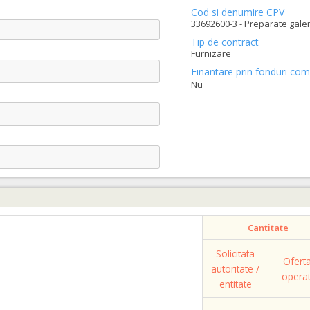
Cod si denumire CPV
33692600-3 - Preparate galen
Tip de contract
Furnizare
Finantare prin fonduri com
Nu
Cantitate
Solicitata
Ofert
autoritate /
opera
entitate