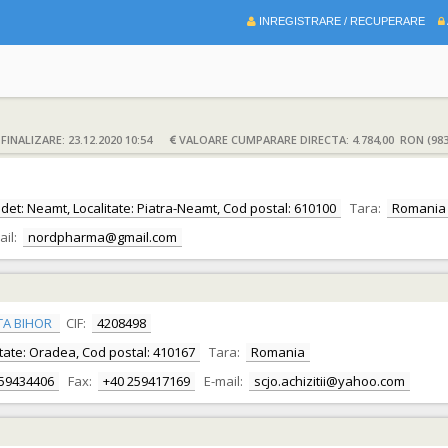
INREGISTRARE / RECUPERARE
INALIZARE: 23.12.2020 10:54
VALOARE CUMPARARE DIRECTA: 4.784,00 RON (983
Judet: Neamt, Localitate: Piatra-Neamt, Cod postal: 610100
Tara:
Romania
ail:
nordpharma@gmail.com
TA BIHOR
CIF:
4208498
alitate: Oradea, Cod postal: 410167
Tara:
Romania
259434406
Fax:
+40 259417169
E-mail:
scjo.achizitii@yahoo.com