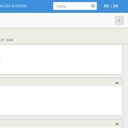
|
ACCES IN SISTEM
RO
EN
,37 EUR)