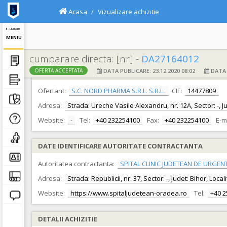
Acasa
Vizualizare achizitie
E - LICITATIE
MENIU
cumparare directa: [nr] -
DA27164012
DATA PUBLICARE: 23.12.2020 08:02
DATA F
OFERTA ACCEPTATA
DATE IDENTIFICARE OFERTANT
Ofertant:
S.C. NORD PHARMA S.R.L. S.R.L.
CIF:
14477809
Adresa:
Strada: Ureche Vasile Alexandru, nr. 12A, Sector: -, 
Website:
-
Tel:
+40 232254100
Fax:
+40 232254100
E-m
DATE IDENTIFICARE AUTORITATE CONTRACTANTA
Autoritatea contractanta:
SPITAL CLINIC JUDETEAN DE URGEN
Adresa:
Strada: Republicii, nr. 37, Sector: -, Judet: Bihor, Loc
Website:
https://www.spitaljudetean-oradea.ro
Tel:
+40 
DETALII ACHIZITIE