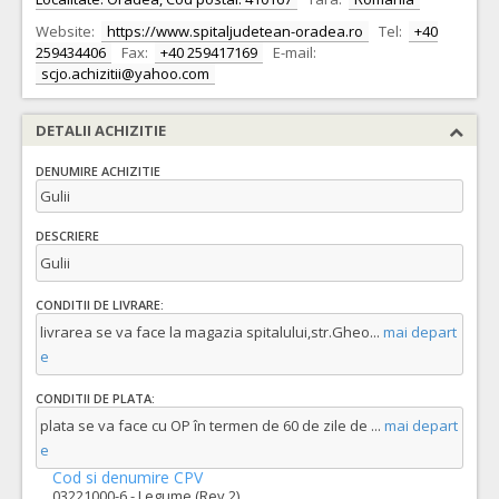
Website:
https://www.spitaljudetean-oradea.ro
Tel:
+40
259434406
Fax:
+40 259417169
E-mail:
scjo.achizitii@yahoo.com
DETALII ACHIZITIE
DENUMIRE ACHIZITIE
Gulii
DESCRIERE
Gulii
CONDITII DE LIVRARE:
livrarea se va face la magazia spitalului,str.Gheo
...
mai depart
e
CONDITII DE PLATA:
plata se va face cu OP în termen de 60 de zile de
...
mai depart
e
Cod si denumire CPV
03221000-6 - Legume (Rev.2)