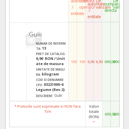
autoritate
Ofertata
De
De
autoritate
cumparare
/
operator
vanzare
vanzare
/
directa
entitate
entitate
Gulii
NUMAR DE REFERIN
13
TA:
PRET DE CATALOG:
6,90 RON / Unit
100
100
6,90
6,90
690,00
690,00
ate de masura
UNITATE DE MASU
kilogram
RA:
COD SI DENUMIRE
03221000-6
CPV:
Legume (Rev.2)
Gulii
DESCRIERE:
* Preturile sunt exprimate in RON fara
Valori
TVA
totale
690,00
690,00
(RON):
*