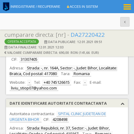
|
INREGISTRARE / RECUPERARE
ACCES IN SISTEM
RO
EN
cumparare directa: [nr] -
DA27220422
DATA PUBLICARE: 12.01.2021 09:51
OFERTA ACCEPTATA
DATE IDENTIFICARE OFERTANT
DATA FINALIZARE: 12.01.2021 12:03
VALOARE CUMPARARE DIRECTA: 690,00 RON (141,66 EUR)
Ofertant:
STIOP LIVIU CRISTIN INTREPRINDERE INDIVIDUALA -
CIF:
31307405
Adresa:
Strada: -, nr. 164A, Sector: -, Judet: Bihor, Localitate:
Bratca, Cod postal: 417080
Tara:
Romania
Website:
-
Tel:
+40 745126615
Fax:
-
E-mail:
liviu_stiop07@yahoo.com
DATE IDENTIFICARE AUTORITATE CONTRACTANTA
Autoritatea contractanta:
SPITAL CLINIC JUDETEAN DE
URGENTA BIHOR
CIF:
4208498
Adresa:
Strada: Republicii, nr. 37, Sector: -, Judet: Bihor,
Localitate: Oradea, Cod postal: 410167
Tara:
Romania