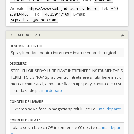
Website:
https://www.spitaljudetean-oradea.ro
Tel:
+40
259434406
Fax:
+40 259417169
E-mail:
scjo.achizitii@yahoo.com
DETALII ACHIZITIE
DENUMIRE ACHIZITIE
Spray lubrifiant pentru intretinere instrumentar chirurgical
DESCRIERE
STERILIT I OIL SPRAY LUBRIFIANT INTRETINERE INSTRUMENTAR S
TERILIT I OIL SPRAY Spray pentru intretinere si lubrifiere instru
mentar chirurgical, ambalare flacon tip spray, cantitate 300 M
L, cu duza de p
...
mai departe
CONDITII DE LIVRARE:
- livrarea se va face la magazia spitalului,str.Lo
...
mai departe
CONDITII DE PLATA:
- plata se va face cu OP în termen de 60 de zile d
...
mai depart