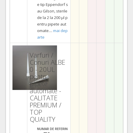
e tip Eppendorf s
au Gilson, sterile
de la 2 la 200 µl p
entru pipete aut
omate.
...
mai dep
arte
Varfuri /
Conuri ALBE
0 - 20UL
pentru
pipete
automate -
CALITATE
PREMIUM /
TOP
QUALITY
NUMAR DE REFERIN