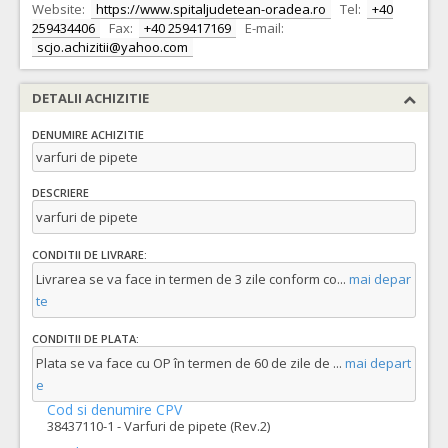
Website:
https://www.spitaljudetean-oradea.ro
Tel:
+40
259434406
Fax:
+40 259417169
E-mail:
scjo.achizitii@yahoo.com
DETALII ACHIZITIE
DENUMIRE ACHIZITIE
varfuri de pipete
DESCRIERE
varfuri de pipete
CONDITII DE LIVRARE:
Livrarea se va face in termen de 3 zile conform co
...
mai depar
te
CONDITII DE PLATA:
Plata se va face cu OP în termen de 60 de zile de
...
mai depart
e
Cod si denumire CPV
38437110-1 - Varfuri de pipete (Rev.2)