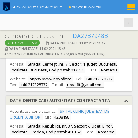
|
INREGISTRARE / RECUPERARE
ACCES IN SISTEM
RO
EN
cumparare directa: [nr] -
DA27379483
DATA PUBLICARE: 11.02.2021 11:17
OFERTA ACCEPTATA
DATE IDENTIFICARE OFERTANT
DATA FINALIZARE: 11.02.2021 13:48
VALOARE CUMPARARE DIRECTA: 1.244,00 RON (255,21 EUR)
Ofertant:
S.C. NOVA FIT 2000 S.R.L.
CIF:
15178082
Adresa:
Strada: Cerneşti, nr. 7, Sector: 1, Judet: Bucuresti,
Localitate: Bucuresti, Cod postal: 013854
Tara:
Romania
Website:
https://www.novafit.ro
Tel:
+40 212328737
Fax:
+40 212328737
E-mail:
novafit@gmail.com
DATE IDENTIFICARE AUTORITATE CONTRACTANTA
Autoritatea contractanta:
SPITAL CLINIC JUDETEAN DE
URGENTA BIHOR
CIF:
4208498
Adresa:
Strada: Republicii, nr. 37, Sector: -, Judet: Bihor,
Localitate: Oradea, Cod postal: 410167
Tara:
Romania