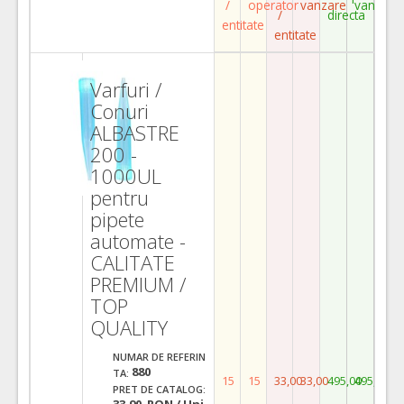
/
operator
vanzare
vanzare
/
directa
entitate
entitate
Varfuri /
Conuri
ALBASTRE
200 -
1000UL
pentru
pipete
automate -
CALITATE
PREMIUM /
TOP
QUALITY
NUMAR DE REFERIN
880
TA:
15
15
33,00
33,00
495,00
495,00
PRET DE CATALOG:
33,90 RON / Uni