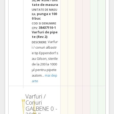
tate de masura
UNITATE DE MASU
punga x 100
RA:
0 buc
COD SI DENUMIRE
38437110-1
CPV:
Varfuri de pipe
te (Rev.2)
Varfur
DESCRIERE:
i / conuri albastr
e tip Eppendorf s
au Gilson, sterile
de la 200 la 1000
µl pentru pipete
autom
...
mai dep
arte
Varfuri /
Conuri
GALBENE 0 -