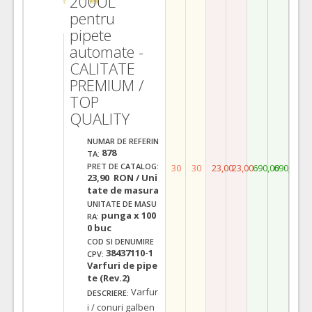
200UL
pentru
pipete
automate -
CALITATE
PREMIUM /
TOP
QUALITY
NUMAR DE REFERIN
878
TA:
PRET DE CATALOG:
30
30
23,00
23,00
690,00
690,00
23,90 RON / Uni
tate de masura
UNITATE DE MASU
punga x 100
RA:
0 buc
COD SI DENUMIRE
38437110-1
CPV:
Varfuri de pipe
te (Rev.2)
Varfur
DESCRIERE:
i / conuri galben