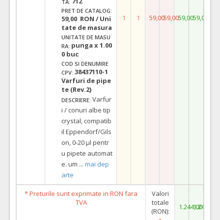
712
TA:
PRET DE CATALOG:
1
1
59,00
59,00
59,00
59,00
59,00 RON / Uni
tate de masura
UNITATE DE MASU
punga x 1.00
RA:
0 buc
COD SI DENUMIRE
38437110-1
CPV:
Varfuri de pipe
te (Rev.2)
Varfur
DESCRIERE:
i / conuri albe tip
crystal, compatib
il Eppendorf/Gils
on, 0-20 µl pentr
u pipete automat
e. um
...
mai dep
arte
* Preturile sunt exprimate in RON fara
Valori
TVA
totale
1.244,00
1.244,00
(RON):