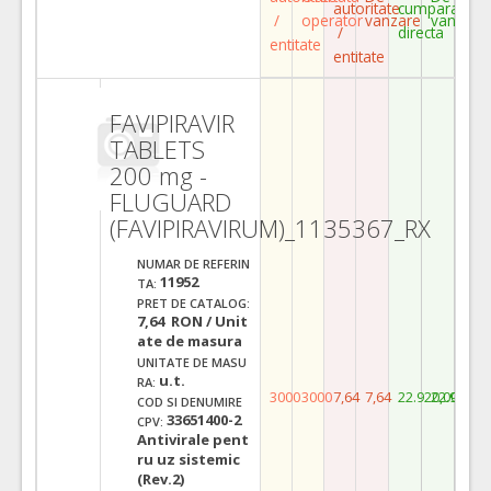
autoritate
cumparare
/
operator
vanzare
vanzare
/
directa
entitate
entitate
FAVIPIRAVIR
TABLETS
200 mg -
FLUGUARD
(FAVIPIRAVIRUM)_1135367_RX
NUMAR DE REFERIN
11952
TA:
PRET DE CATALOG:
7,64 RON / Unit
ate de masura
UNITATE DE MASU
u.t.
RA:
3000
3000
7,64
7,64
22.920,00
22.920,0
COD SI DENUMIRE
33651400-2
CPV:
Antivirale pent
ru uz sistemic
(Rev.2)