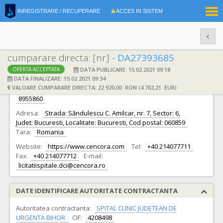
|
INREGISTRARE / RECUPERARE
ACCES IN SISTEM
RO
EN
cumparare directa: [nr] -
DA27393685
DATA PUBLICARE: 15.02.2021 09:18
OFERTA ACCEPTATA
DATE IDENTIFICARE OFERTANT
DATA FINALIZARE: 15.02.2021 09:34
VALOARE CUMPARARE DIRECTA: 22.920,00 RON (4.702,21 EUR)
Ofertant:
S.C. ALLIANCE HEALTHCARE ROMANIA S.R.L.
CIF:
8955860
Adresa:
Strada: Săndulescu C. Amilcar, nr. 7, Sector: 6,
Judet: Bucuresti, Localitate: Bucuresti, Cod postal: 060859
Tara:
Romania
Website:
https://www.cencora.com
Tel:
+40 214077711
Fax:
+40 214077712
E-mail:
licitatiispitale.dci@cencora.ro
DATE IDENTIFICARE AUTORITATE CONTRACTANTA
Autoritatea contractanta:
SPITAL CLINIC JUDETEAN DE
URGENTA BIHOR
CIF:
4208498