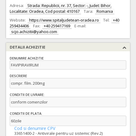
Adresa:
Strada: Republicii, nr. 37, Sector: -, Judet: Bihor,
Localitate: Oradea, Cod postal: 410167
Tara:
Romania
Website:
https://www.spitaljudetean-oradea.ro
Tel:
+40
259434406
Fax:
+40 259417169
E-mail:
scjo.achizitii@yahoo.com
DETALII ACHIZITIE
DENUMIRE ACHIZITIE
FAVIPIRAVIRUM
DESCRIERE
compr. film. 200mg
CONDITII DE LIVRARE:
conform comenzilor
CONDITII DE PLATA:
60zile
Cod si denumire CPV
33651400-2 - Antivirale pentru uz sistemic (Rev.2)