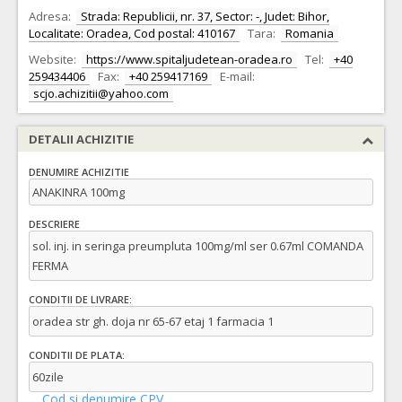
Adresa:
Strada: Republicii, nr. 37, Sector: -, Judet: Bihor,
Localitate: Oradea, Cod postal: 410167
Tara:
Romania
Website:
https://www.spitaljudetean-oradea.ro
Tel:
+40
259434406
Fax:
+40 259417169
E-mail:
scjo.achizitii@yahoo.com
DETALII ACHIZITIE
DENUMIRE ACHIZITIE
ANAKINRA 100mg
DESCRIERE
sol. inj. in seringa preumpluta 100mg/ml ser 0.67ml COMANDA
FERMA
CONDITII DE LIVRARE:
oradea str gh. doja nr 65-67 etaj 1 farmacia 1
CONDITII DE PLATA:
60zile
Cod si denumire CPV