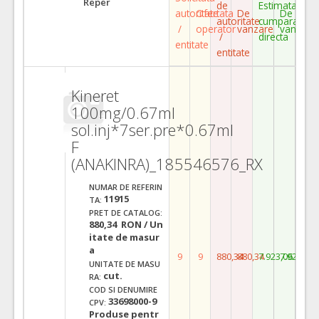
Reper
de
Estimata
autoritate
Ofertata
De
De
autoritate
cumparare
/
operator
vanzare
vanzare
/
directa
entitate
entitate
Kineret
100mg/0.67ml
sol.inj*7ser.pre*0.67ml
F
(ANAKINRA)_185546576_RX
NUMAR DE REFERIN
11915
TA:
PRET DE CATALOG:
880,34 RON / Un
itate de masur
a
9
9
880,34
880,34
7.923,06
7.923,06
UNITATE DE MASU
cut.
RA:
COD SI DENUMIRE
33698000-9
CPV:
Produse pentr