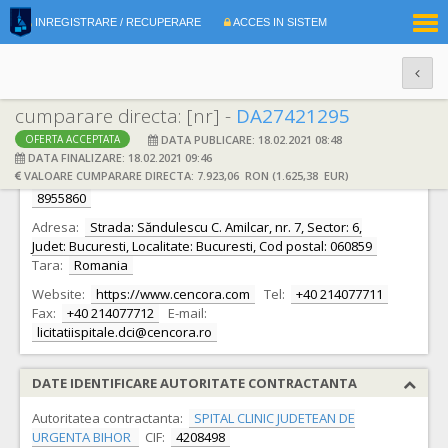
|
INREGISTRARE / RECUPERARE
ACCES IN SISTEM
RO
EN
cumparare directa: [nr] -
DA27421295
DATA PUBLICARE: 18.02.2021 08:48
OFERTA ACCEPTATA
DATE IDENTIFICARE OFERTANT
DATA FINALIZARE: 18.02.2021 09:46
VALOARE CUMPARARE DIRECTA: 7.923,06 RON (1.625,38 EUR)
Ofertant:
S.C. ALLIANCE HEALTHCARE ROMANIA S.R.L.
CIF:
8955860
Adresa:
Strada: Săndulescu C. Amilcar, nr. 7, Sector: 6,
Judet: Bucuresti, Localitate: Bucuresti, Cod postal: 060859
Tara:
Romania
Website:
https://www.cencora.com
Tel:
+40 214077711
Fax:
+40 214077712
E-mail:
licitatiispitale.dci@cencora.ro
DATE IDENTIFICARE AUTORITATE CONTRACTANTA
Autoritatea contractanta:
SPITAL CLINIC JUDETEAN DE
URGENTA BIHOR
CIF:
4208498