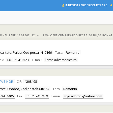
INREGISTRARE / RECUPERARE
INALIZARE: 18.02.2021 12:14
VALOARE CUMPARARE DIRECTA: 20.184,00 RON (4.
Localitate: Paleu, Cod postal: 417166
Tara:
Romania
ax:
+40 359411523
E-mail:
licitatii@lvsmedica.ro
TA BIHOR
CIF:
4208498
alitate: Oradea, Cod postal: 410167
Tara:
Romania
259434406
Fax:
+40 259417169
E-mail:
scjo.achizitii@yahoo.com