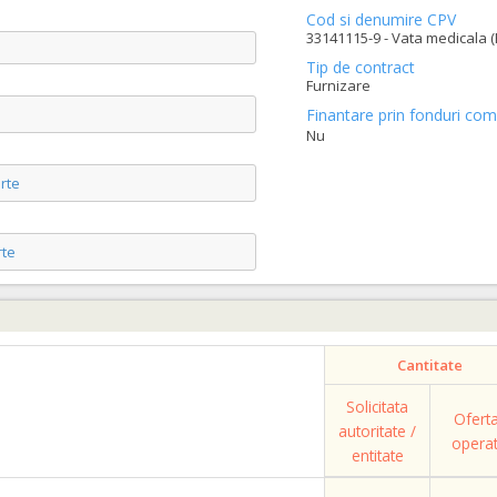
Cod si denumire CPV
33141115-9 - Vata medicala (
Tip de contract
Furnizare
Finantare prin fonduri com
Nu
rte
te
Cantitate
Solicitata
Ofert
autoritate /
opera
entitate