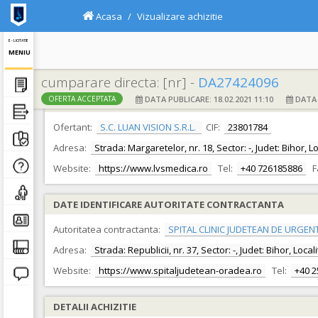
Acasa
Vizualizare achizitie
E - LICITATIE
MENIU
cumparare directa: [nr] -
DA27424096
DATA PUBLICARE: 18.02.2021 11:10
DATA F
OFERTA ACCEPTATA
DATE IDENTIFICARE OFERTANT
Ofertant:
S.C. LUAN VISION S.R.L.
CIF:
23801784
Adresa:
Strada: Margaretelor, nr. 18, Sector: -, Judet: Bihor, 
Website:
https://www.lvsmedica.ro
Tel:
+40 726185886
F
DATE IDENTIFICARE AUTORITATE CONTRACTANTA
Autoritatea contractanta:
SPITAL CLINIC JUDETEAN DE URGEN
Adresa:
Strada: Republicii, nr. 37, Sector: -, Judet: Bihor, Loc
Website:
https://www.spitaljudetean-oradea.ro
Tel:
+40 
DETALII ACHIZITIE