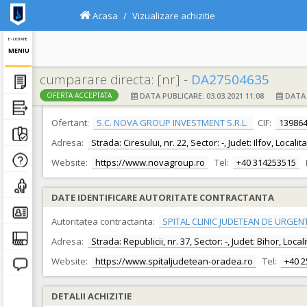
Acasa
Vizualizare achizitie
E - LICITATIE
MENIU
cumparare directa: [nr] -
DA27504635
DATA PUBLICARE: 03.03.2021 11:08
DATA F
OFERTA ACCEPTATA
DATE IDENTIFICARE OFERTANT
Ofertant:
S.C. NOVA GROUP INVESTMENT S.R.L.
CIF:
13986
Adresa:
Strada: Ciresului, nr. 22, Sector: -, Judet: Ilfov, Loca
Website:
https://www.novagroup.ro
Tel:
+40 314253515
DATE IDENTIFICARE AUTORITATE CONTRACTANTA
Autoritatea contractanta:
SPITAL CLINIC JUDETEAN DE URGEN
Adresa:
Strada: Republicii, nr. 37, Sector: -, Judet: Bihor, Loc
Website:
https://www.spitaljudetean-oradea.ro
Tel:
+40 
DETALII ACHIZITIE