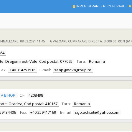
INREGISTRARE / RECUPERARE
INALIZARE: 08.03.2021 11:45
VALOARE CUMPARARE DIRECTA: 3.000,00 RON (614
464
litate: Dragomiresti-Vale, Cod postal: 077095
Tara:
Romania
Fax:
+40 314253516
E-mail:
seap@novagroup.ro
TA BIHOR
CIF:
4208498
alitate: Oradea, Cod postal: 410167
Tara:
Romania
259434406
Fax:
+40 259417169
E-mail:
scjo.achizitii@yahoo.com