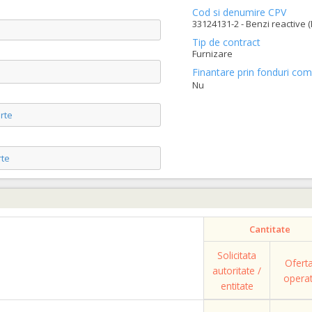
Cod si denumire CPV
33124131-2 - Benzi reactive (
Tip de contract
Furnizare
Finantare prin fonduri com
Nu
rte
te
Cantitate
Solicitata
Ofert
autoritate /
opera
entitate