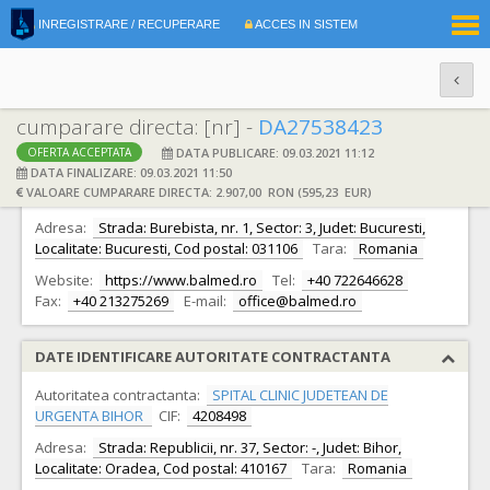
|
INREGISTRARE / RECUPERARE
ACCES IN SISTEM
RO
EN
cumparare directa: [nr] -
DA27538423
DATA PUBLICARE: 09.03.2021 11:12
OFERTA ACCEPTATA
DATE IDENTIFICARE OFERTANT
DATA FINALIZARE: 09.03.2021 11:50
VALOARE CUMPARARE DIRECTA: 2.907,00 RON (595,23 EUR)
Ofertant:
S.C. BALMED S.R.L.
CIF:
4281740
Adresa:
Strada: Burebista, nr. 1, Sector: 3, Judet: Bucuresti,
Localitate: Bucuresti, Cod postal: 031106
Tara:
Romania
Website:
https://www.balmed.ro
Tel:
+40 722646628
Fax:
+40 213275269
E-mail:
office@balmed.ro
DATE IDENTIFICARE AUTORITATE CONTRACTANTA
Autoritatea contractanta:
SPITAL CLINIC JUDETEAN DE
URGENTA BIHOR
CIF:
4208498
Adresa:
Strada: Republicii, nr. 37, Sector: -, Judet: Bihor,
Localitate: Oradea, Cod postal: 410167
Tara:
Romania