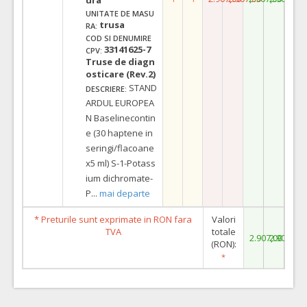
UNITATE DE MASU
trusa
RA:
COD SI DENUMIRE
33141625-7
CPV:
Truse de diagn
osticare (Rev.2)
STAND
DESCRIERE:
ARDUL EUROPEA
N Baselinecontin
e (30 haptene in
seringi/flacoane
x5 ml) S-1-Potass
ium dichromate-
P
...
mai departe
* Preturile sunt exprimate in RON fara
Valori
TVA
totale
2.907,00
2.907,00
(RON):
*