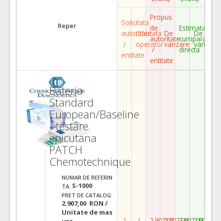
Propus
Solicitata
Reper
de
Estimata
autoritate
Ofertata
De
De
autoritate
cumparare
/
operator
vanzare
vanzare
/
directa
entitate
entitate
Bateria
Standard
European/Baseline
- testare
epicutana
PATCH
Chemotechnique
NUMAR DE REFERIN
S-1000
TA:
PRET DE CATALOG:
2.907,00 RON /
Unitate de mas
1
1
2.907,00
2.907,00
2.907,00
2.907,00
ura