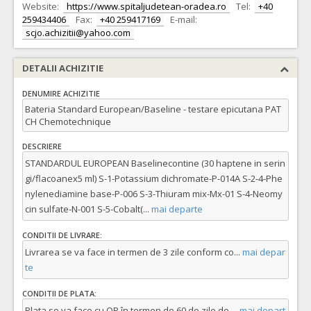
Website:
https://www.spitaljudetean-oradea.ro
Tel:
+40
259434406
Fax:
+40 259417169
E-mail:
scjo.achizitii@yahoo.com
DETALII ACHIZITIE
DENUMIRE ACHIZITIE
Bateria Standard European/Baseline - testare epicutana PAT
CH Chemotechnique
DESCRIERE
STANDARDUL EUROPEAN Baselinecontine (30 haptene in serin
gi/flacoanex5 ml) S-1-Potassium dichromate-P-014A S-2-4-Phe
nylenediamine base-P-006 S-3-Thiuram mix-Mx-01 S-4-Neomy
cin sulfate-N-001 S-5-Cobalt(
...
mai departe
CONDITII DE LIVRARE:
Livrarea se va face in termen de 3 zile conform co
...
mai depar
te
CONDITII DE PLATA:
Plata se va face cu OP în termen de 60 de zile de
...
mai depart