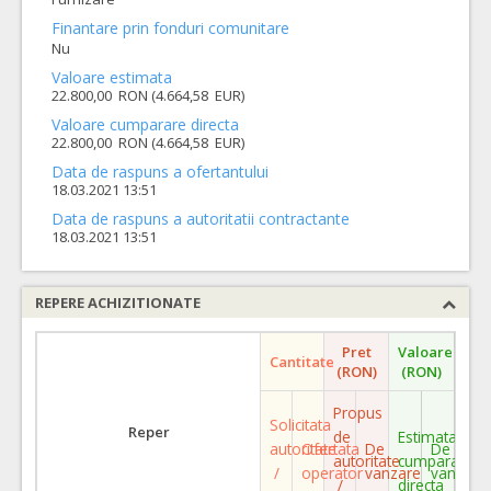
Finantare prin fonduri comunitare
Nu
Valoare estimata
22.800,00 RON (4.664,58 EUR)
Valoare cumparare directa
22.800,00 RON (4.664,58 EUR)
Data de raspuns a ofertantului
18.03.2021 13:51
Data de raspuns a autoritatii contractante
18.03.2021 13:51
REPERE ACHIZITIONATE
Pret
Valoare
Cantitate
(RON)
(RON)
Propus
Solicitata
Reper
de
Estimata
autoritate
Ofertata
De
De
autoritate
cumparare
/
operator
vanzare
vanzare
/
directa