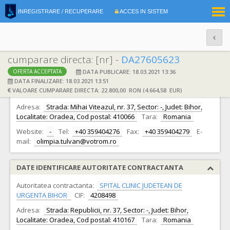
|
INREGISTRARE / RECUPERARE
ACCES IN SISTEM
RO
EN
cumparare directa: [nr] -
DA27605623
DATA PUBLICARE: 18.03.2021 13:36
OFERTA ACCEPTATA
DATE IDENTIFICARE OFERTANT
DATA FINALIZARE: 18.03.2021 13:51
VALOARE CUMPARARE DIRECTA: 22.800,00 RON (4.664,58 EUR)
Ofertant:
S.C. VOTROM S.R.L.
CIF:
16415594
Adresa:
Strada: Mihai Viteazul, nr. 37, Sector: -, Judet: Bihor,
Localitate: Oradea, Cod postal: 410066
Tara:
Romania
Website:
-
Tel:
+40 359404276
Fax:
+40 359404279
E-
mail:
olimpia.tulvan@votrom.ro
DATE IDENTIFICARE AUTORITATE CONTRACTANTA
Autoritatea contractanta:
SPITAL CLINIC JUDETEAN DE
URGENTA BIHOR
CIF:
4208498
Adresa:
Strada: Republicii, nr. 37, Sector: -, Judet: Bihor,
Localitate: Oradea, Cod postal: 410167
Tara:
Romania