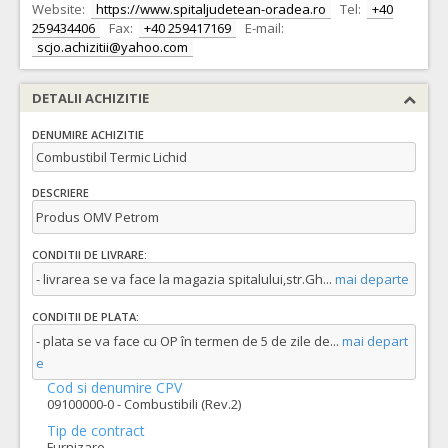
Website:
https://www.spitaljudetean-oradea.ro
Tel:
+40
259434406
Fax:
+40 259417169
E-mail:
scjo.achizitii@yahoo.com
DETALII ACHIZITIE
DENUMIRE ACHIZITIE
Combustibil Termic Lichid
DESCRIERE
Produs OMV Petrom
CONDITII DE LIVRARE:
- livrarea se va face la magazia spitalului,str.Gh
...
mai departe
CONDITII DE PLATA:
- plata se va face cu OP în termen de 5 de zile de
...
mai depart
e
Cod si denumire CPV
09100000-0 - Combustibili (Rev.2)
Tip de contract
Furnizare