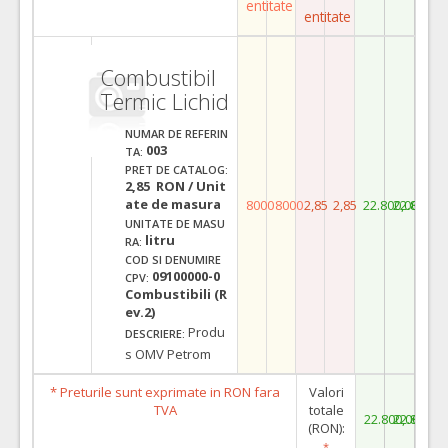
entitate
entitate
Combustibil
Termic Lichid
NUMAR DE REFERIN
003
TA:
PRET DE CATALOG:
2,85 RON / Unit
ate de masura
8000
8000
2,85
2,85
22.800,00
22.800,0
UNITATE DE MASU
litru
RA:
COD SI DENUMIRE
09100000-0
CPV:
Combustibili (R
ev.2)
Produ
DESCRIERE:
s OMV Petrom
* Preturile sunt exprimate in RON fara
Valori
TVA
totale
22.800,00
22.800,0
(RON):
*