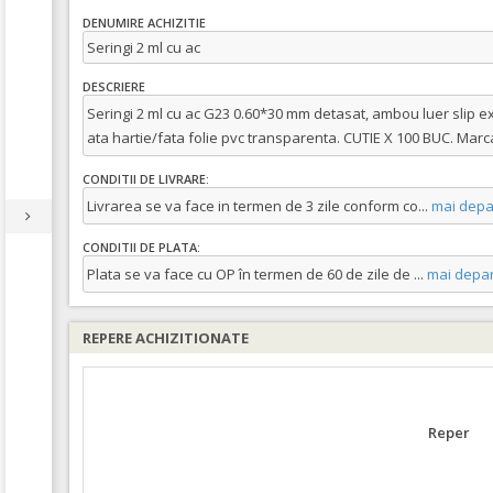
DENUMIRE ACHIZITIE
Seringi 2 ml cu ac
DESCRIERE
Seringi 2 ml cu ac G23 0.60*30 mm detasat, ambou luer slip exce
ata hartie/fata folie pvc transparenta. CUTIE X 100 BUC. Marca
CONDITII DE LIVRARE:
Livrarea se va face in termen de 3 zile conform co
...
mai depa
CONDITII DE PLATA:
Plata se va face cu OP în termen de 60 de zile de
...
mai depar
REPERE ACHIZITIONATE
Reper