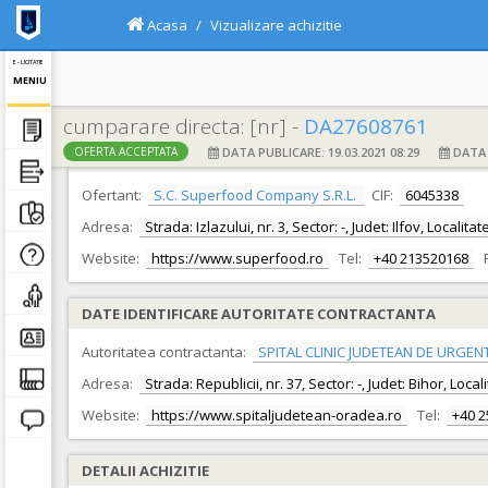
Acasa
Vizualizare achizitie
E - LICITATIE
MENIU
cumparare directa: [nr] -
DA27608761
DATA PUBLICARE: 19.03.2021 08:29
DATA F
OFERTA ACCEPTATA
DATE IDENTIFICARE OFERTANT
Ofertant:
S.C. Superfood Company S.R.L.
CIF:
6045338
Adresa:
Strada: Izlazului, nr. 3, Sector: -, Judet: Ilfov, Locali
Website:
https://www.superfood.ro
Tel:
+40 213520168
DATE IDENTIFICARE AUTORITATE CONTRACTANTA
Autoritatea contractanta:
SPITAL CLINIC JUDETEAN DE URGEN
Adresa:
Strada: Republicii, nr. 37, Sector: -, Judet: Bihor, Loc
Website:
https://www.spitaljudetean-oradea.ro
Tel:
+40 
DETALII ACHIZITIE