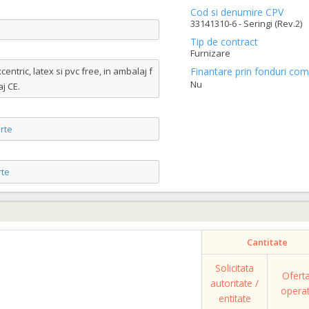
Cod si denumire CPV
33141310-6 - Seringi (Rev.2)
Tip de contract
Furnizare
ntric, latex si pvc free, in ambalaj f
Finantare prin fonduri com
Nu
j CE.
rte
te
Cantitate
Solicitata
Ofert
autoritate /
opera
entitate