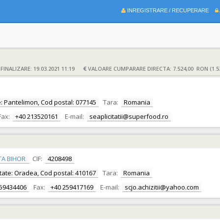
INREGISTRARE / RECUPERARE
INALIZARE: 19.03.2021 11:19
VALOARE CUMPARARE DIRECTA: 7.524,00 RON (1.5
tate: Pantelimon, Cod postal: 077145
Tara:
Romania
Fax:
+40 213520161
E-mail:
seaplicitatii@superfood.ro
TA BIHOR
CIF:
4208498
alitate: Oradea, Cod postal: 410167
Tara:
Romania
259434406
Fax:
+40 259417169
E-mail:
scjo.achizitii@yahoo.com