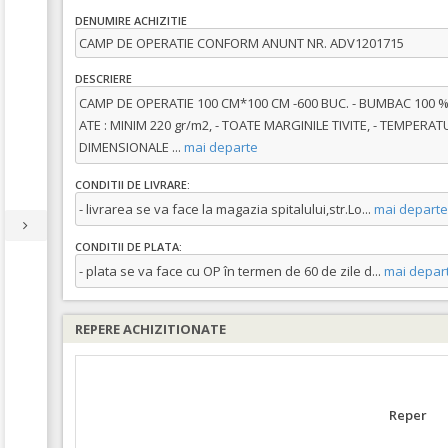
DENUMIRE ACHIZITIE
CAMP DE OPERATIE CONFORM ANUNT NR. ADV1201715
DESCRIERE
CAMP DE OPERATIE 100 CM*100 CM -600 BUC. - BUMBAC 100 % 
ATE : MINIM 220 gr/m2, - TOATE MARGINILE TIVITE, - TEMPERATU
DIMENSIONALE
...
mai departe
CONDITII DE LIVRARE:
- livrarea se va face la magazia spitalului,str.Lo
...
mai departe
CONDITII DE PLATA:
- plata se va face cu OP în termen de 60 de zile d
...
mai depar
REPERE ACHIZITIONATE
Reper