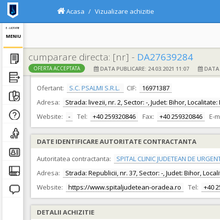
Acasa
Vizualizare achizitie
E - LICITATIE
MENIU
cumparare directa: [nr] -
DA27639284
DATA PUBLICARE: 24.03.2021 11:07
DATA F
OFERTA ACCEPTATA
DATE IDENTIFICARE OFERTANT
Ofertant:
S.C. PSALMI S.R.L.
CIF:
16971387
Adresa:
Strada: livezii, nr. 2, Sector: -, Judet: Bihor, Localitat
Website:
-
Tel:
+40 259320846
Fax:
+40 259320846
E-m
DATE IDENTIFICARE AUTORITATE CONTRACTANTA
Autoritatea contractanta:
SPITAL CLINIC JUDETEAN DE URGEN
Adresa:
Strada: Republicii, nr. 37, Sector: -, Judet: Bihor, Loc
Website:
https://www.spitaljudetean-oradea.ro
Tel:
+40 
DETALII ACHIZITIE