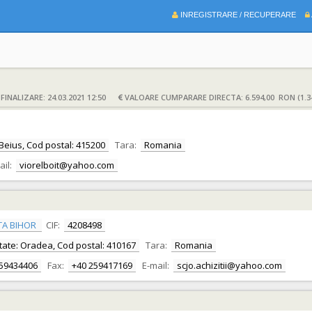
INREGISTRARE / RECUPERARE
INALIZARE: 24.03.2021 12:50
VALOARE CUMPARARE DIRECTA: 6.594,00 RON (1.3
e: Beius, Cod postal: 415200
Tara:
Romania
ail:
viorelboit@yahoo.com
TA BIHOR
CIF:
4208498
alitate: Oradea, Cod postal: 410167
Tara:
Romania
259434406
Fax:
+40 259417169
E-mail:
scjo.achizitii@yahoo.com