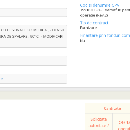
Cod si denumire CPV
39518200-8 - Cearsafuri pent
operatie (Rev.2)
Tip de contract
Furnizare
CU DESTINATIE UZ MEDICAL, - DENSIT
Finantare prin fonduri com
RA DE SPALARE : 90º C., - MODIFICARI
Nu
te
Cantitate
Solicitata
Ofert
autoritate /
opera